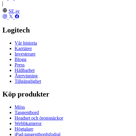
SE,sv
Logitech
Vår historia
Karriärer
Investerare
Blogg
Press
Hållbarhet
Återvinning
Tillgänglighet
Köp produkter
Möss
Tangentbord
Headset och öronsnäckor
Webbkameror
Högtalare
iPad-tangentbordsfodral