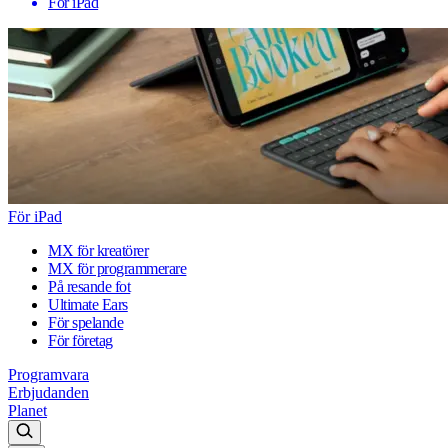
För iPad
För iPad
MX för kreatörer
MX för programmerare
På resande fot
Ultimate Ears
För spelande
För företag
Programvara
Erbjudanden
Planet