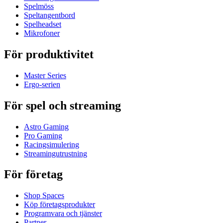
Spelmöss
Speltangentbord
Spelheadset
Mikrofoner
För produktivitet
Master Series
Ergo-serien
För spel och streaming
Astro Gaming
Pro Gaming
Racingsimulering
Streamingutrustning
För företag
Shop Spaces
Köp företagsprodukter
Programvara och tjänster
Partner