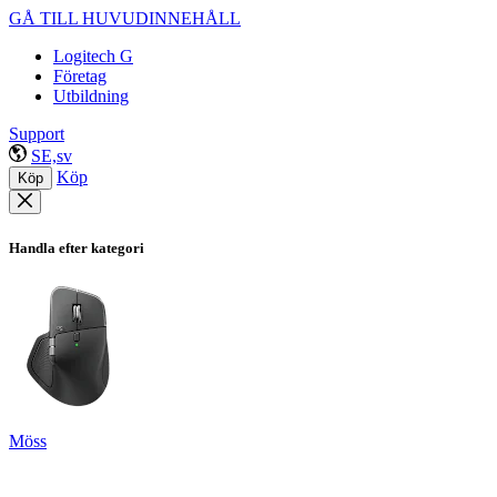
GÅ TILL HUVUDINNEHÅLL
Logitech G
Företag
Utbildning
Support
SE,sv
Köp
Köp
Handla efter kategori
Möss