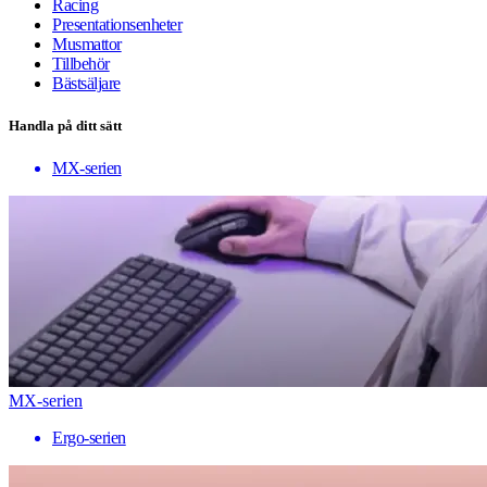
Racing
Presentationsenheter
Musmattor
Tillbehör
Bästsäljare
Handla på ditt sätt
MX-serien
MX-serien
Ergo-serien