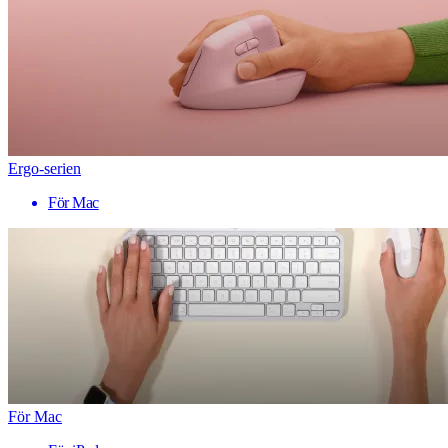
Ergo-serien
För Mac
För Mac