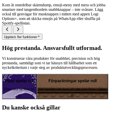
Kom åt omedelbar skärmdump, emoji-meny med mera och jobba
smartare med tangentbordets snabbknappar – inte svårare. Lägg
också till genvägar för musknappen i mitten med appen Logi
Options+, som att skicka emojis på WhatsApp eller shuffla på
Spotify-spellistan.
Upptäck fler funktioner
Hög prestanda. Ansvarsfullt utformad.
Vi konstruerar våra produkter för snabbhet, precision och hög
prestanda, samtidigt som vi tar hänsyn till hållbarhet som ett
nyckelkriterium i varje steg av produktutvecklingsprocessen.
Plast spelar roll
Förpackningar spelar roll
Plast ska ha flera liv.
Det handlar inte bara om det som finns i lådan
Du kanske också gillar