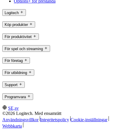
Options+ för prestanda
Logitech
Köp produkter
För produktivitet
För spel och streaming
För företag
För utbildning
Support
Programvara
SE,sv
©2026 Logitech. Med ensamrätt
Användningsvillkor
Integritetspolicy
Cookie-inställningar
Webbkarta