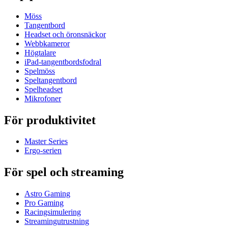
Möss
Tangentbord
Headset och öronsnäckor
Webbkameror
Högtalare
iPad-tangentbordsfodral
Spelmöss
Speltangentbord
Spelheadset
Mikrofoner
För produktivitet
Master Series
Ergo-serien
För spel och streaming
Astro Gaming
Pro Gaming
Racingsimulering
Streamingutrustning