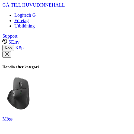
GÅ TILL HUVUDINNEHÅLL
Logitech G
Företag
Utbildning
Support
SE,sv
Köp
Köp
Handla efter kategori
Möss