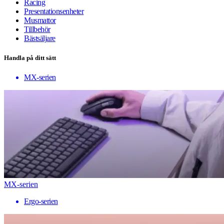
Racing
Presentationsenheter
Musmattor
Tillbehör
Bästsäljare
Handla på ditt sätt
MX-serien
MX-serien
Ergo-serien