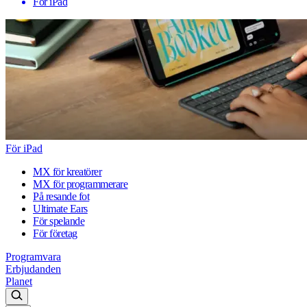
För iPad
För iPad
MX för kreatörer
MX för programmerare
På resande fot
Ultimate Ears
För spelande
För företag
Programvara
Erbjudanden
Planet