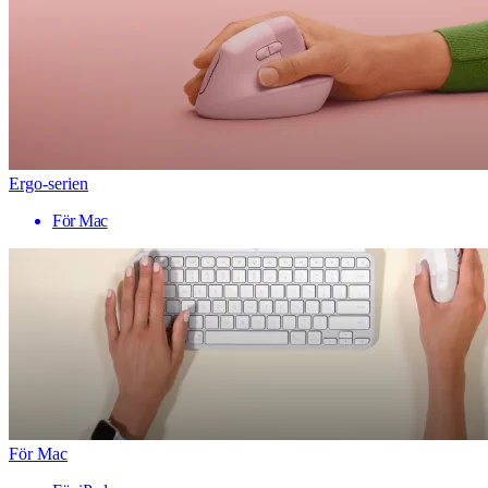
Ergo-serien
För Mac
För Mac