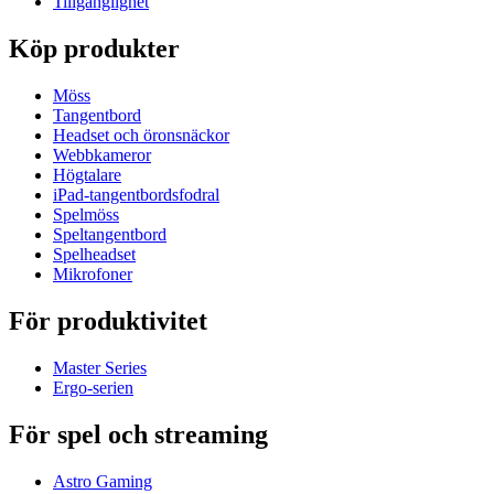
Tillgänglighet
Köp produkter
Möss
Tangentbord
Headset och öronsnäckor
Webbkameror
Högtalare
iPad-tangentbordsfodral
Spelmöss
Speltangentbord
Spelheadset
Mikrofoner
För produktivitet
Master Series
Ergo-serien
För spel och streaming
Astro Gaming