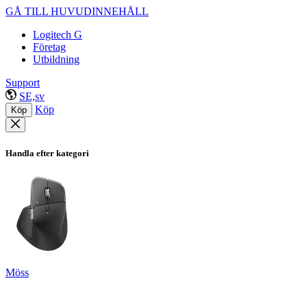
GÅ TILL HUVUDINNEHÅLL
Logitech G
Företag
Utbildning
Support
SE,sv
Köp
Köp
Handla efter kategori
Möss