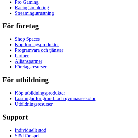
Pro Gaming
Racingsimulering
Streamingutrustning
För företag
Shop Spaces
Köp företagsprodukter
Programvara och tjänster
Partner
Allianspartner
Företagsresurser
För utbildning
Köp utbildningsprodukter
Lösningar för grund- och gymnasieskolor
Utbildningsresurser
Support
Individuellt stöd
Stöd för spel