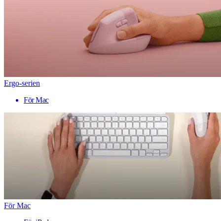
Ergo-serien
För Mac
För Mac