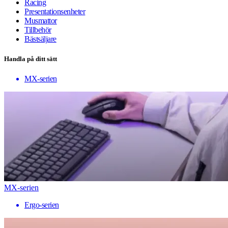
Racing
Presentationsenheter
Musmattor
Tillbehör
Bästsäljare
Handla på ditt sätt
MX-serien
MX-serien
Ergo-serien