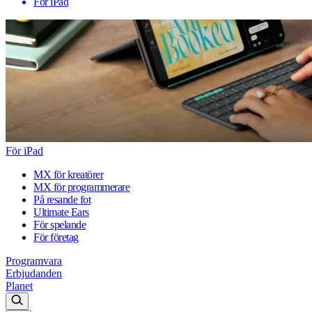
För iPad
För iPad
MX för kreatörer
MX för programmerare
På resande fot
Ultimate Ears
För spelande
För företag
Programvara
Erbjudanden
Planet