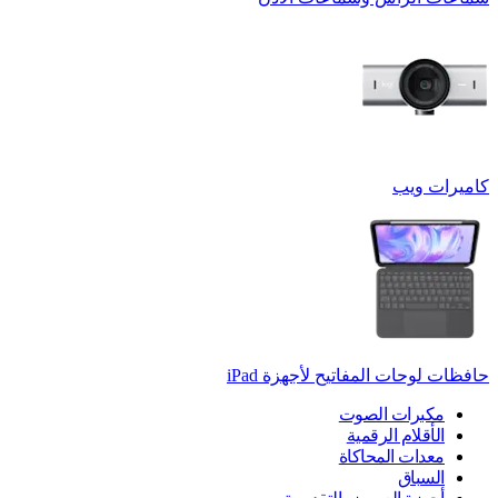
كاميرات ويب
حافظات لوحات المفاتيح لأجهزة ‏iPad
مكبرات الصوت
الأقلام الرقمية
معدات المحاكاة
السباق