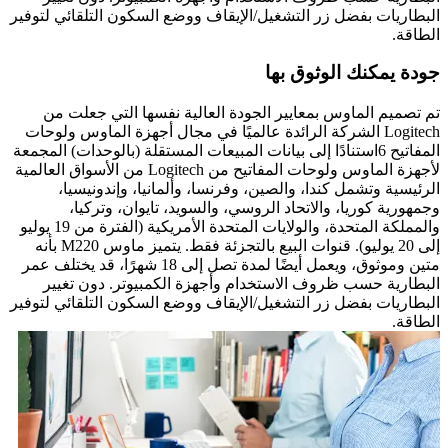
البطاريات بفضل زر التشغيل/الإيقاف ووضع السكون التلقائي لتوفير
الطاقة.
جودة يمكنك الوثوق بها
تم تصميم الماوس بمعايير الجودة العالية نفسها التي جعلت من
Logitech الشركة الرائدة عالميًا في مجال أجهزة الماوس ولوحات
المفاتيح 6استنادًا إلى بيانات المبيعات المستقلة (بالوحدات) المجمعة
لأجهزة الماوس ولوحات المفاتيح من Logitech من الأسواق العالمية
الرئيسية وتشمل كندا، والصين، وفرنسا، وألمانيا، وإندونيسيا،
وجمهورية كوريا، والاتحاد الروسي، والسويد، تايوان، وتركيا،
والمملكة المتحدة، والولايات المتحدة الأمريكية (الفترة من 19 يوليو
إلى 20 يوليو). قنوات البيع بالتجزئة فقط. يتميز ماوس M220 بأنه
متين وموثوق، ويعمل أيضًا لمدة تصل إلى 18 شهرًا، قد يختلف عمر
البطارية حسب ظروف الاستخدام وأجهزة الكمبيوتر. دون تغيير
البطاريات بفضل زر التشغيل/الإيقاف ووضع السكون التلقائي لتوفير
الطاقة.