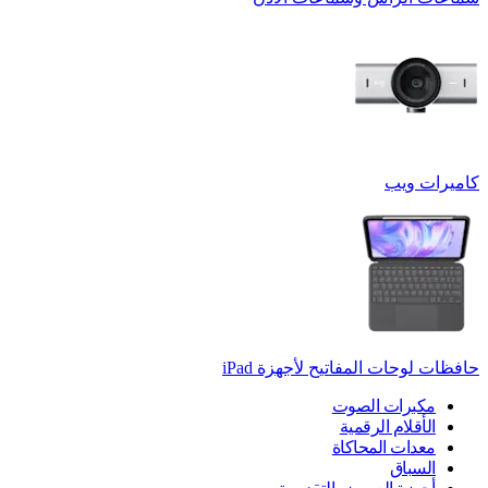
كاميرات ويب
حافظات لوحات المفاتيح لأجهزة ‏iPad
مكبرات الصوت
الأقلام الرقمية
معدات المحاكاة
السباق