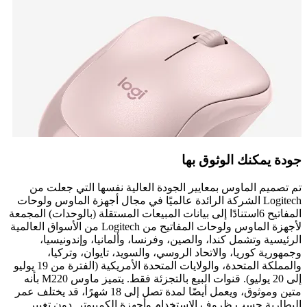
جودة يمكنك الوثوق بها
تم تصميم الماوس بمعايير الجودة العالية نفسها التي جعلت من
Logitech الشركة الرائدة عالميًا في مجال أجهزة الماوس ولوحات
المفاتيح 6استنادًا إلى بيانات المبيعات المستقلة (بالوحدات) المجمعة
لأجهزة الماوس ولوحات المفاتيح من Logitech من الأسواق العالمية
الرئيسية وتشمل كندا، والصين، وفرنسا، وألمانيا، وإندونيسيا،
وجمهورية كوريا، والاتحاد الروسي، والسويد، تايوان، وتركيا،
والمملكة المتحدة، والولايات المتحدة الأمريكية (الفترة من 19 يوليو
إلى 20 يوليو). قنوات البيع بالتجزئة فقط. يتميز ماوس M220 بأنه
متين وموثوق، ويعمل أيضًا لمدة تصل إلى 18 شهرًا، قد يختلف عمر
البطارية حسب ظروف الاستخدام وأجهزة الكمبيوتر. دون تغيير