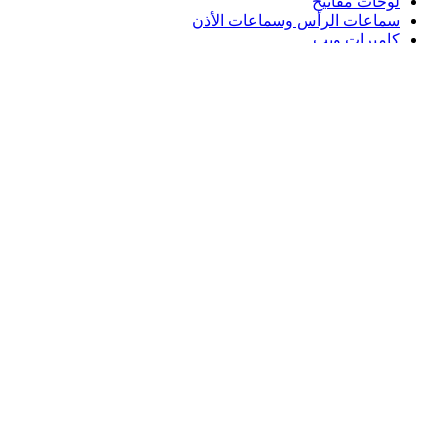
لوحات مفاتيح
سماعات الرأس وسماعات الأذن
كاميرات ويب
مكبرات الصوت
حافظات لوحة مفاتيح لجهاز iPad
أجهزة ماوس للألعاب
لوحات مفاتيح للألعاب
سماعة رأس للألعاب
الدعم
دعم فردي
دعم الألعاب
تواصل معنا
Logitech
المنتجات
الدعم
AE,ar
©2026 Logitech. جميع الحقوق محفوظة.