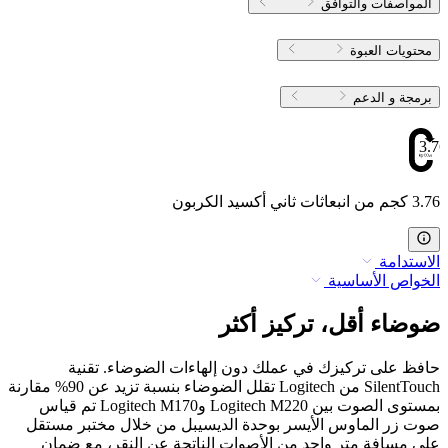
المواصفات والتوافق
محتويات العبوة
برمجة و الدعم
3.76
3.76 كجم من انبعاثات ثاني أكسيد الكربون
الاستدامة
الخواص الأساسية
ضوضاء أقل، تركيز أكثر
حافظ على تركيزك في عملك دون إلهاءات الضوضاء. تقنية
SilentTouch من Logitech تقلل الضوضاء بنسبة تزيد عن 90% مقارنة
بمستوى الصوت بين Logitech M220 وLogitech M170 تم قياس
صوت زر الماوس الأيسر بوحدة الديسيبل من خلال مختبر مستقل
على مسافة متر واحد من الأصوات الناتجة عن النقر، مع ضمان