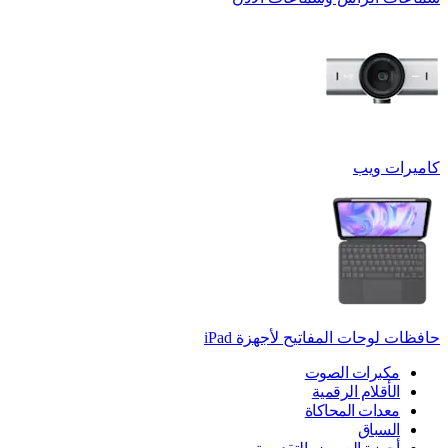
كاميرات ويب
حافظات لوحات المفاتيح لأجهزة ‏iPad
مكبرات الصوت
الأقلام الرقمية
معدات المحاكاة
السباق