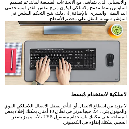
والانسيابي الذي يتماشى مع الانحناءات الطبيعية ليدك. تم تصميم
الماوس بنمط مدمج ولاسلكي ليكون مريح بنفس القدر لمستخدمي
اليد اليمنى واليسرى. بالإضافة إلى ذلك، يتيح التحكم السلس في
المؤشر سهولة التنقل على معظم الأسطح.
لاسلكية لاستخدام مُبسط
لا مزيد من انقطاع الاتصال أو التأخر بفضل الاتصال اللاسلكي القوي
والموثوق بتردد 2.4 جيجا هرتز في نطاق 10 أمتار. يمكنك إخلاء بعض
المساحة على مكتبك باستخدام مستقبِل USB - لأنه يتميز بصغر
الحجم، يمكنك إبقاؤه في الكمبيوتر.