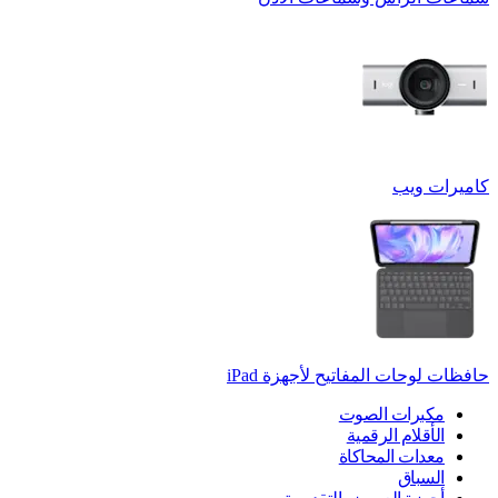
كاميرات ويب
حافظات لوحات المفاتيح لأجهزة ‏iPad
مكبرات الصوت
الأقلام الرقمية
معدات المحاكاة
السباق