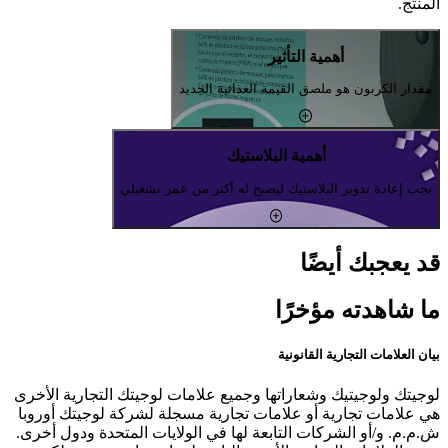
المنتج.
أهمية التأثير
مقدار الكربون هو ملصق القيمة الغذائية الجديد
أهمية البلاستيك
يجب إعادة تدوير البلاستيك ليصبح له أكثر من عمر تشغيلي
قد يعجبك أيضًا
ما شاهدته مؤخرًا
بيان العلامات التجارية القانونية
لوجيتك ولوجيتيك وشعاراتها وجميع علامات لوجيتك التجارية الأخرى
هي علامات تجارية أو علامات تجارية مسجلة لشركة لوجيتك أوروبا
ش.م.م. و/أو الشركات التابعة لها في الولايات المتحدة ودول أخرى.