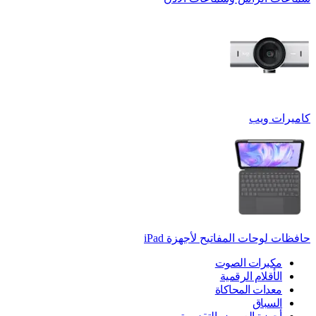
كاميرات ويب
حافظات لوحات المفاتيح لأجهزة ‏iPad
مكبرات الصوت
الأقلام الرقمية
معدات المحاكاة
السباق