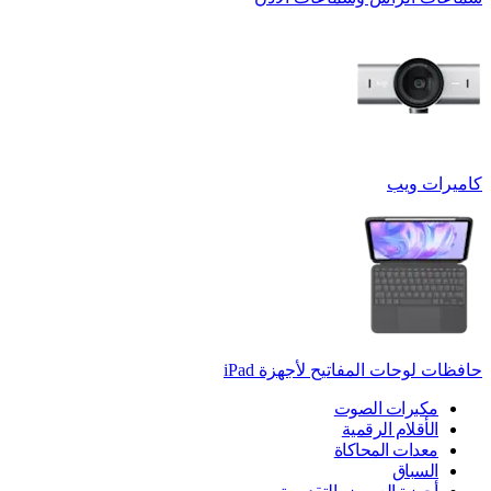
كاميرات ويب
حافظات لوحات المفاتيح لأجهزة ‏iPad
مكبرات الصوت
الأقلام الرقمية
معدات المحاكاة
السباق