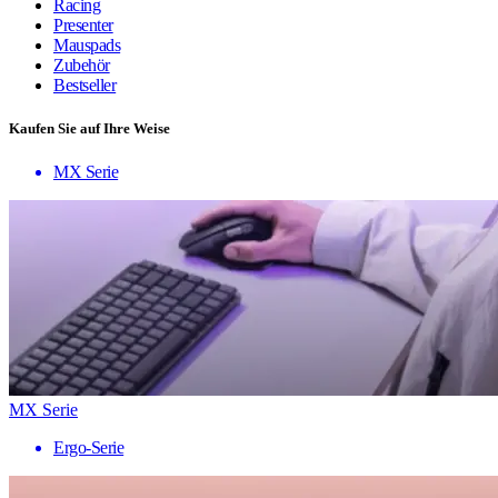
Racing
Presenter
Mauspads
Zubehör
Bestseller
Kaufen Sie auf Ihre Weise
MX Serie
MX Serie
Ergo-Serie