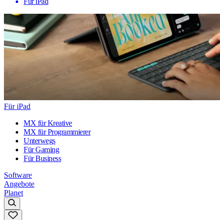
Für iPad
Für iPad
MX für Kreative
MX für Programmierer
Unterwegs
Für Gaming
Für Business
Software
Angebote
Planet