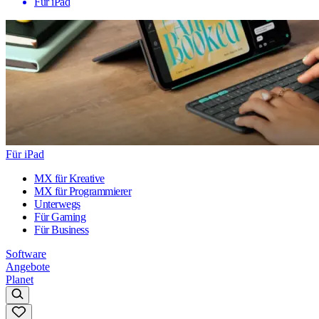
Für iPad
Für iPad
MX für Kreative
MX für Programmierer
Unterwegs
Für Gaming
Für Business
Software
Angebote
Planet