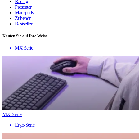
Racing
Presenter
Mauspads
Zubehör
Bestseller
Kaufen Sie auf Ihre Weise
MX Serie
MX Serie
Ergo-Serie