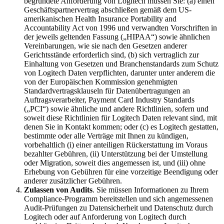
begründete Anforderung von Logitech müssen Sie: (a) einen
Geschäftspartnervertrag abschließen gemäß dem US-
amerikanischen Health Insurance Portability and
Accountability Act von 1996 und verwandten Vorschriften in
der jeweils geltenden Fassung („HIPAA“) sowie ähnlichen
Vereinbarungen, wie sie nach den Gesetzen anderer
Gerichtsstände erforderlich sind, (b) sich vertraglich zur
Einhaltung von Gesetzen und Branchenstandards zum Schutz
von Logitech Daten verpflichten, darunter unter anderem die
von der Europäischen Kommission genehmigten
Standardvertragsklauseln für Datenübertragungen an
Auftragsverarbeiter, Payment Card Industry Standards
(„PCI“) sowie ähnliche und andere Richtlinien, sofern und
soweit diese Richtlinien für Logitech Daten relevant sind, mit
denen Sie in Kontakt kommen; oder (c) es Logitech gestatten,
bestimmte oder alle Verträge mit Ihnen zu kündigen,
vorbehaltlich (i) einer anteiligen Rückerstattung im Voraus
bezahlter Gebühren, (ii) Unterstützung bei der Umstellung
oder Migration, soweit dies angemessen ist, und (iii) ohne
Erhebung von Gebühren für eine vorzeitige Beendigung oder
anderer zusätzlicher Gebühren.
Zulassen von Audits
. Sie müssen Informationen zu Ihrem
Compliance-Programm bereitstellen und sich angemessenen
Audit-Prüfungen zu Datensicherheit und Datenschutz durch
Logitech oder auf Anforderung von Logitech durch