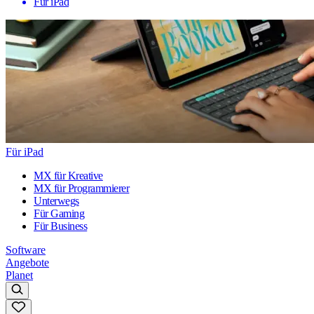
Für iPad
Für iPad
MX für Kreative
MX für Programmierer
Unterwegs
Für Gaming
Für Business
Software
Angebote
Planet