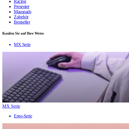
Racing
Presenter
Mauspads
Zubehör
Bestseller
Kaufen Sie auf Ihre Weise
MX Serie
MX Serie
Ergo-Serie