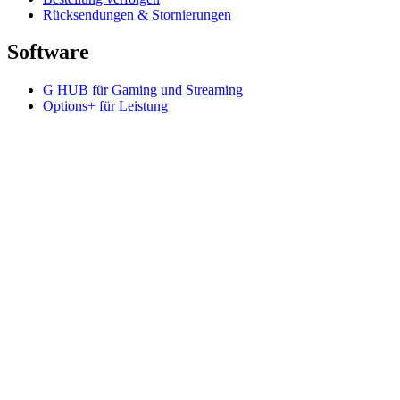
Rücksendungen & Stornierungen
Software
G HUB für Gaming und Streaming
Options+ für Leistung
Logitech
Produkte kaufen
Für Produktivität
Für Gaming und Streaming
Für Business
Für das Bildungswesen
Support