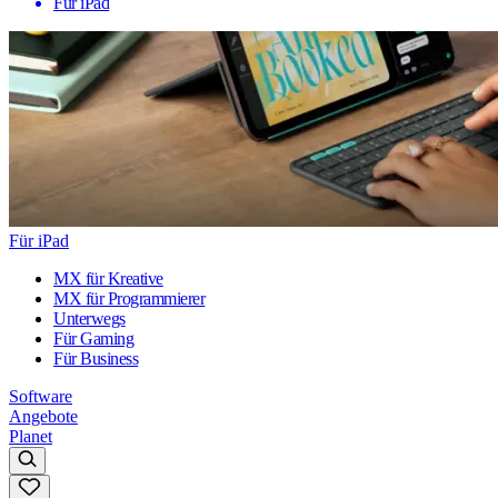
Für iPad
Für iPad
MX für Kreative
MX für Programmierer
Unterwegs
Für Gaming
Für Business
Software
Angebote
Planet