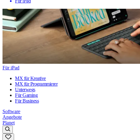
Für iPad
Für iPad
MX für Kreative
MX für Programmierer
Unterwegs
Für Gaming
Für Business
Software
Angebote
Planet