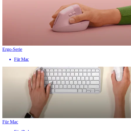
Ergo-Serie
Für Mac
Für Mac