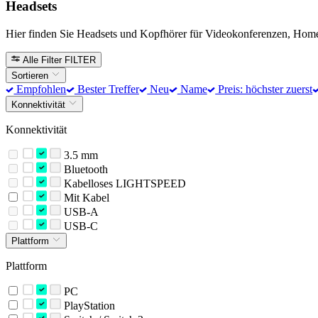
Headsets
Hier finden Sie Headsets und Kopfhörer für Videokonferenzen, Home
Alle Filter
FILTER
Sortieren
Empfohlen
Bester Treffer
Neu
Name
Preis: höchster zuerst
Konnektivität
Konnektivität
3.5 mm
Bluetooth
Kabelloses LIGHTSPEED
Mit Kabel
USB-A
USB-C
Plattform
Plattform
PC
PlayStation