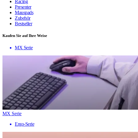
Racing
Presenter
Mauspads
Zubehör
Bestseller
Kaufen Sie auf Ihre Weise
MX Serie
MX Serie
Ergo-Serie