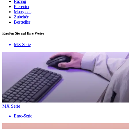
Racing
Presenter
Mauspads
Zubehör
Bestseller
Kaufen Sie auf Ihre Weise
MX Serie
MX Serie
Ergo-Serie