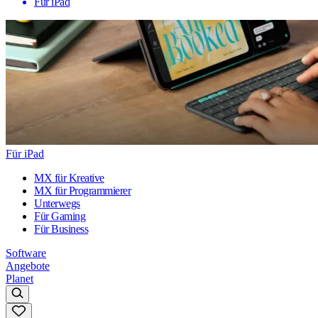
Für iPad
Für iPad
MX für Kreative
MX für Programmierer
Unterwegs
Für Gaming
Für Business
Software
Angebote
Planet