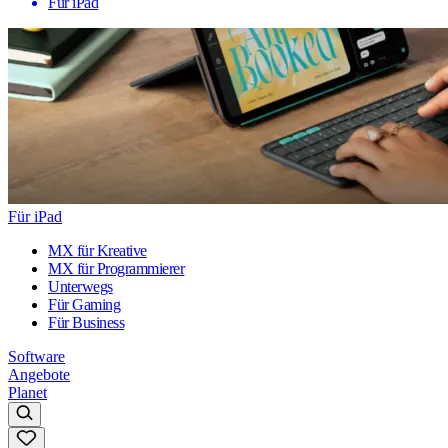
Für iPad
Für iPad
MX für Kreative
MX für Programmierer
Unterwegs
Für Gaming
Für Business
Software
Angebote
Planet