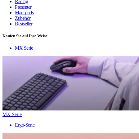
Racing
Presenter
Mauspads
Zubehör
Bestseller
Kaufen Sie auf Ihre Weise
MX Serie
MX Serie
Ergo-Serie