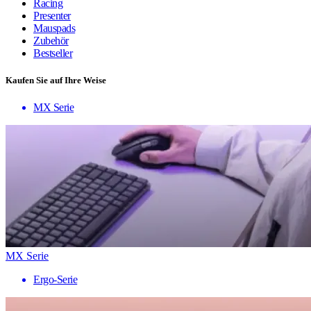
Racing
Presenter
Mauspads
Zubehör
Bestseller
Kaufen Sie auf Ihre Weise
MX Serie
MX Serie
Ergo-Serie