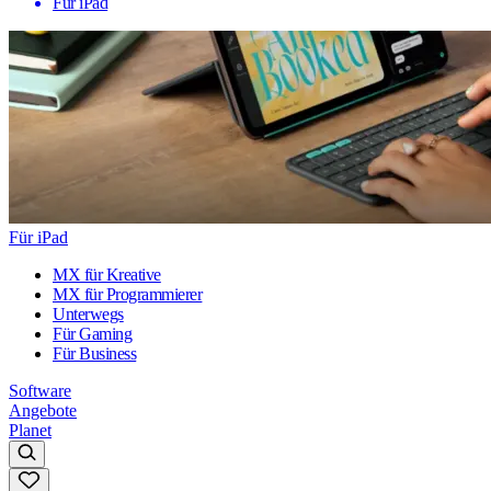
Für iPad
Für iPad
MX für Kreative
MX für Programmierer
Unterwegs
Für Gaming
Für Business
Software
Angebote
Planet