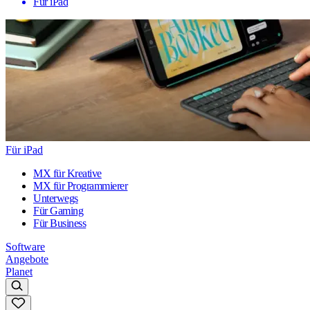
Für iPad
Für iPad
MX für Kreative
MX für Programmierer
Unterwegs
Für Gaming
Für Business
Software
Angebote
Planet