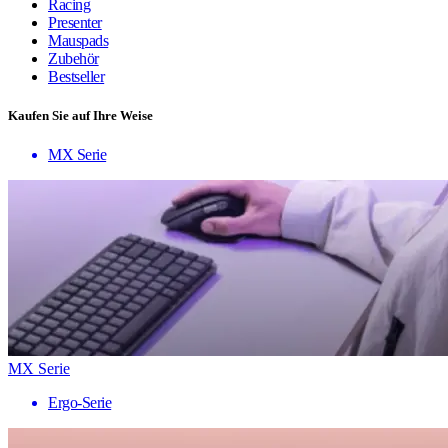
Racing
Presenter
Mauspads
Zubehör
Bestseller
Kaufen Sie auf Ihre Weise
MX Serie
MX Serie
Ergo-Serie