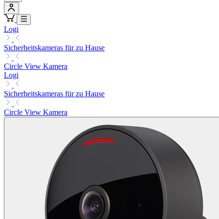
Logi
Sicherheitskameras für zu Hause
Circle View Kamera
Logi
Sicherheitskameras für zu Hause
Circle View Kamera