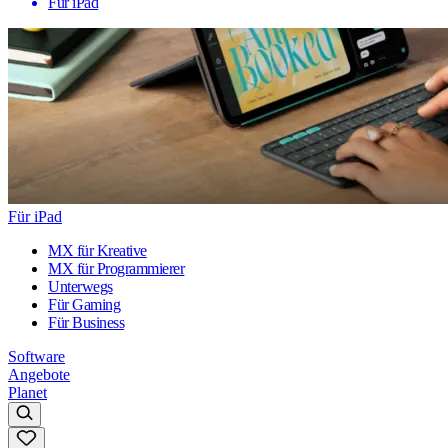
Für iPad
Für iPad
MX für Kreative
MX für Programmierer
Unterwegs
Für Gaming
Für Business
Software
Angebote
Planet