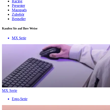
Racing
Presenter
Mauspads
Zubehör
Bestseller
Kaufen Sie auf Ihre Weise
MX Serie
MX Serie
Ergo-Serie