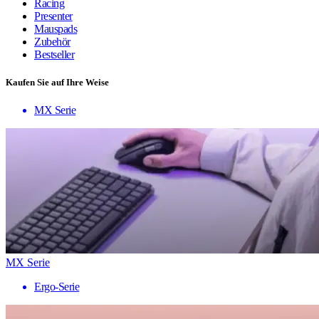
Racing
Presenter
Mauspads
Zubehör
Bestseller
Kaufen Sie auf Ihre Weise
MX Serie
MX Serie
Ergo-Serie