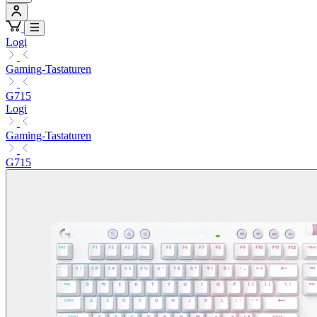
Logi
Gaming-Tastaturen
G715
Logi
Gaming-Tastaturen
G715