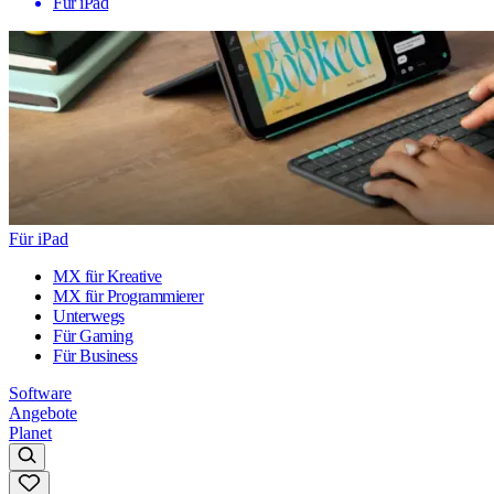
Für iPad
Für iPad
MX für Kreative
MX für Programmierer
Unterwegs
Für Gaming
Für Business
Software
Angebote
Planet