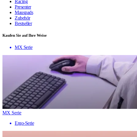
Racing
Presenter
Mauspads
Zubehör
Bestseller
Kaufen Sie auf Ihre Weise
MX Serie
MX Serie
Ergo-Serie