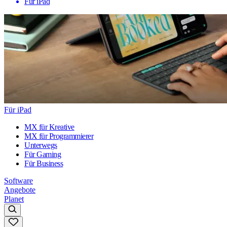
Für iPad
Für iPad
MX für Kreative
MX für Programmierer
Unterwegs
Für Gaming
Für Business
Software
Angebote
Planet