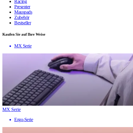
Racing
Presenter
Mauspads
Zubehör
Bestseller
Kaufen Sie auf Ihre Weise
MX Serie
MX Serie
Ergo-Serie