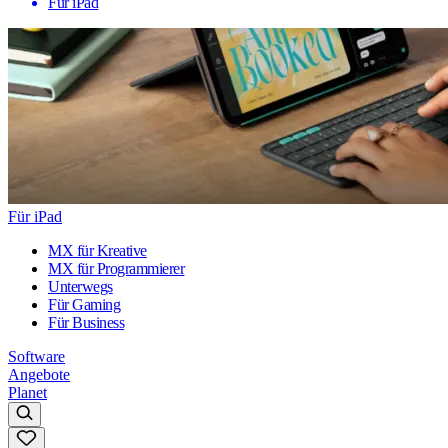
Für iPad
Für iPad
MX für Kreative
MX für Programmierer
Unterwegs
Für Gaming
Für Business
Software
Angebote
Planet