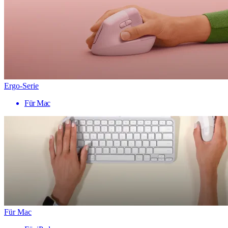
Ergo-Serie
Für Mac
Für Mac