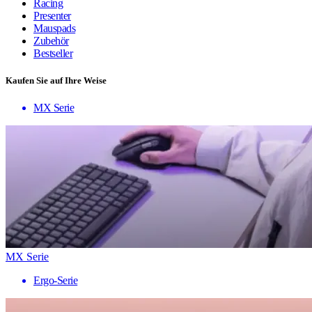
Racing
Presenter
Mauspads
Zubehör
Bestseller
Kaufen Sie auf Ihre Weise
MX Serie
MX Serie
Ergo-Serie