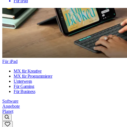
Für iPad
Für iPad
MX für Kreative
MX für Programmierer
Unterwegs
Für Gaming
Für Business
Software
Angebote
Planet