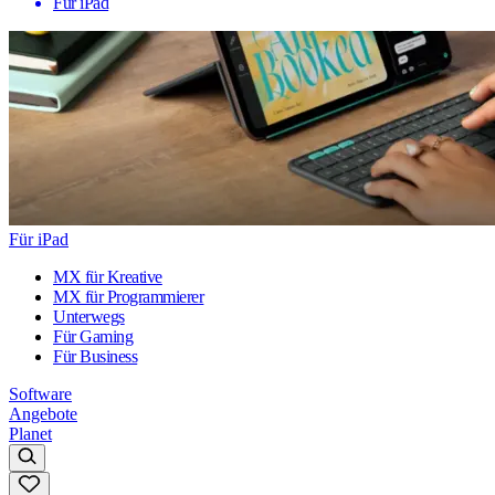
Für iPad
Für iPad
MX für Kreative
MX für Programmierer
Unterwegs
Für Gaming
Für Business
Software
Angebote
Planet