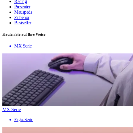
Racing
Presenter
Mauspads
Zubehör
Bestseller
Kaufen Sie auf Ihre Weise
MX Serie
MX Serie
Ergo-Serie