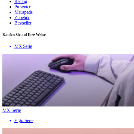
Racing
Presenter
Mauspads
Zubehör
Bestseller
Kaufen Sie auf Ihre Weise
MX Serie
MX Serie
Ergo-Serie