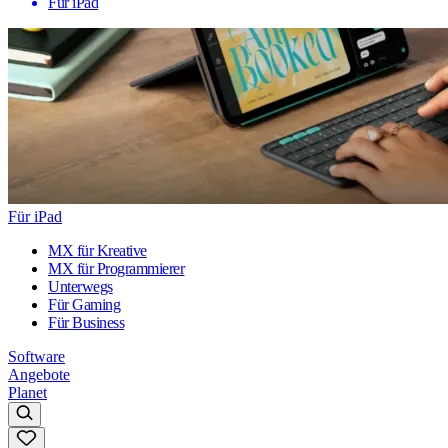
Für iPad
Für iPad
MX für Kreative
MX für Programmierer
Unterwegs
Für Gaming
Für Business
Software
Angebote
Planet