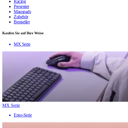
Racing
Presenter
Mauspads
Zubehör
Bestseller
Kaufen Sie auf Ihre Weise
MX Serie
MX Serie
Ergo-Serie