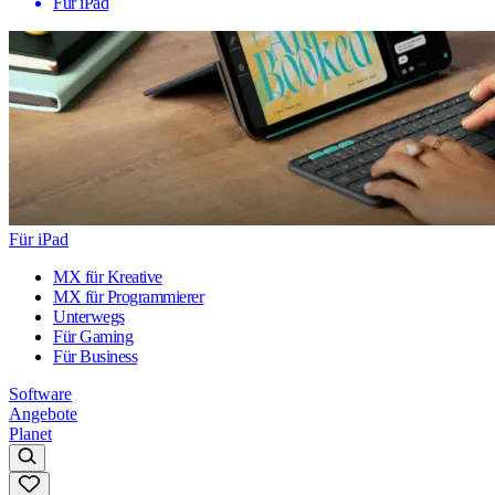
Für iPad
Für iPad
MX für Kreative
MX für Programmierer
Unterwegs
Für Gaming
Für Business
Software
Angebote
Planet