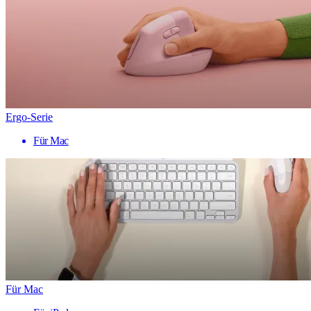
Ergo-Serie
Für Mac
Für Mac