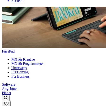
Für iPad
Für iPad
MX für Kreative
MX für Programmierer
Unterwegs
Für Gaming
Für Business
Software
Angebote
Planet