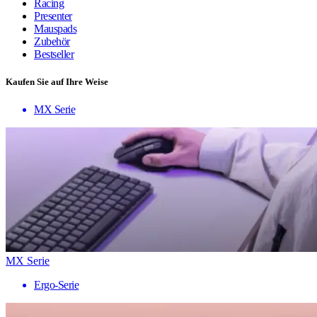
Racing
Presenter
Mauspads
Zubehör
Bestseller
Kaufen Sie auf Ihre Weise
MX Serie
MX Serie
Ergo-Serie