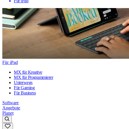
Für iPad
Für iPad
MX für Kreative
MX für Programmierer
Unterwegs
Für Gaming
Für Business
Software
Angebote
Planet