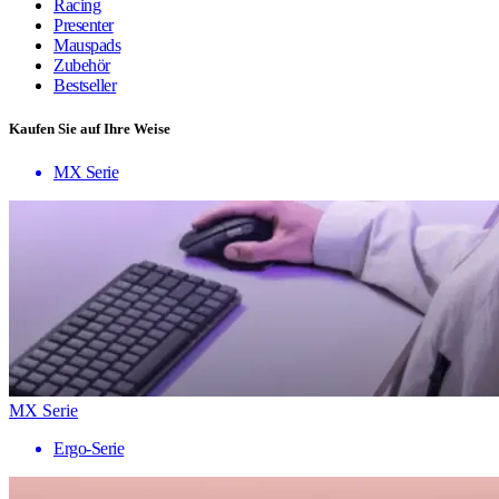
Racing
Presenter
Mauspads
Zubehör
Bestseller
Kaufen Sie auf Ihre Weise
MX Serie
MX Serie
Ergo-Serie