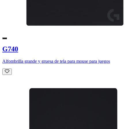
G740
Alfombrilla grande y gruesa de tela para mouse para juegos