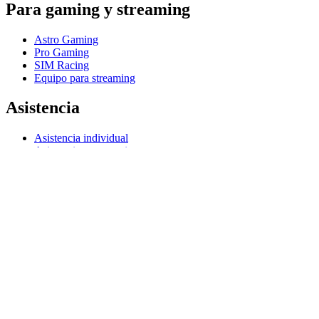
Para gaming y streaming
Astro Gaming
Pro Gaming
SIM Racing
Equipo para streaming
Asistencia
Asistencia individual
Asistencia para gaming
Asistencia para empresas y educación
Contáctanos
Seguimiento de tu Pedido
Software
G Hub para gaming y streaming
Options+ para el rendimiento
Logitech