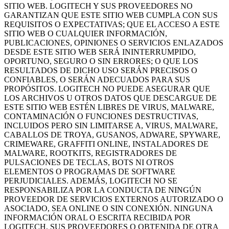
SITIO WEB. LOGITECH Y SUS PROVEEDORES NO
GARANTIZAN QUE ESTE SITIO WEB CUMPLA CON SUS
REQUISITOS O EXPECTATIVAS; QUE EL ACCESO A ESTE
SITIO WEB O CUALQUIER INFORMACIÓN,
PUBLICACIONES, OPINIONES O SERVICIOS ENLAZADOS
DESDE ESTE SITIO WEB SERÁ ININTERRUMPIDO,
OPORTUNO, SEGURO O SIN ERRORES; O QUE LOS
RESULTADOS DE DICHO USO SERÁN PRECISOS O
CONFIABLES, O SERÁN ADECUADOS PARA SUS
PROPÓSITOS. LOGITECH NO PUEDE ASEGURAR QUE
LOS ARCHIVOS U OTROS DATOS QUE DESCARGUE DE
ESTE SITIO WEB ESTÉN LIBRES DE VIRUS, MALWARE,
CONTAMINACIÓN O FUNCIONES DESTRUCTIVAS,
INCLUIDOS PERO SIN LIMITARSE A, VIRUS, MALWARE,
CABALLOS DE TROYA, GUSANOS, ADWARE, SPYWARE,
CRIMEWARE, GRAFFITI ONLINE, INSTALADORES DE
MALWARE, ROOTKITS, REGISTRADORES DE
PULSACIONES DE TECLAS, BOTS NI OTROS
ELEMENTOS O PROGRAMAS DE SOFTWARE
PERJUDICIALES. ADEMÁS, LOGITECH NO SE
RESPONSABILIZA POR LA CONDUCTA DE NINGÚN
PROVEEDOR DE SERVICIOS EXTERNOS AUTORIZADO O
ASOCIADO, SEA ONLINE O SIN CONEXIÓN. NINGUNA
INFORMACIÓN ORAL O ESCRITA RECIBIDA POR
LOGITECH, SUS PROVEEDORES O OBTENIDA DE OTRA