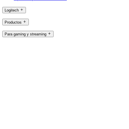
Logitech
Productos
Para gaming y streaming
Asistencia
Software
AR,es
©2026 Logitech. Reservados todos los derechos
Términos de uso
Política de privacidad
Mapa del sitio
Logitech