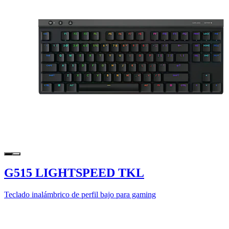
G515 LIGHTSPEED TKL
Teclado inalámbrico de perfil bajo para gaming