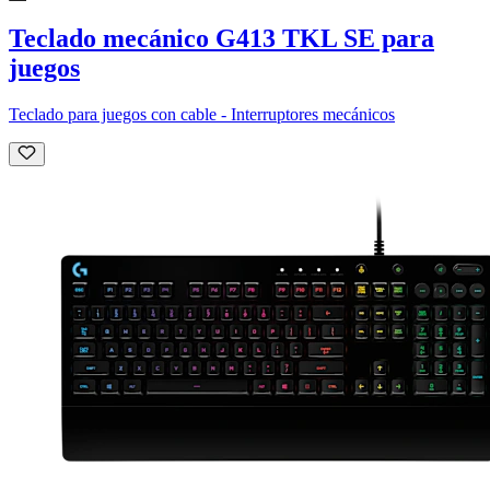
Teclado mecánico G413 TKL SE para
juegos
Teclado para juegos con cable - Interruptores mecánicos