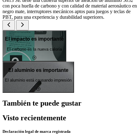
G413 SE tiene una cubierta superior de aleación de aluminio 5052
con poca huella de carbono y con calidad de material aeronáutico en
negro mate, interruptores mecánicos aptos para juegos y teclas de
PBT, para una experiencia y durabilidad superiores.
El impacto es importante
El carbono es la nueva caloría
El aluminio es importante
El aluminio está causando impresión
También te puede gustar
Visto recientemente
Declaración legal de marca registrada