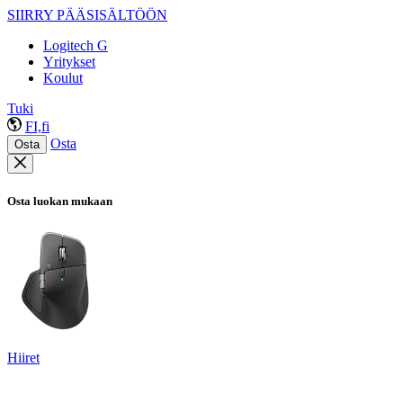
SIIRRY PÄÄSISÄLTÖÖN
Logitech G
Yritykset
Koulut
Tuki
FI,fi
Osta
Osta
Osta luokan mukaan
Hiiret