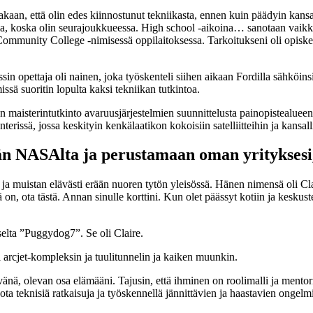
takaan, että olin edes kiinnostunut tekniikasta, ennen kuin päädyin kansa
la, koska olin seurajoukkueessa. High school -aikoina… sanotaan vaikka,
mmunity College -nimisessä oppilaitoksessa. Tarkoitukseni oli opiskella
 opettaja oli nainen, joka työskenteli siihen aikaan Fordilla sähköinsinö
issä suoritin lopulta kaksi tekniikan tutkintoa.
n maisterintutkinto avaruusjärjestelmien suunnittelusta painopistealueen
ssä, jossa keskityin kenkälaatikon kokoisiin satelliitteihin ja kansalli
mään NASAlta ja perustamaan oman yritykse
uistan elävästi erään nuoren tytön yleisössä. Hänen nimensä oli Claire 
on, ota tästä. Annan sinulle korttini. Kun olet päässyt kotiin ja keskus
lta ”Puggydog7”. Se oli Claire.
arcjet-kompleksin ja tuulitunnelin ja kaiken muunkin.
ivänä, olevan osa elämääni. Tajusin, että ihminen on roolimalli ja mentor
jota teknisiä ratkaisuja ja työskennellä jännittävien ja haastavien ongel