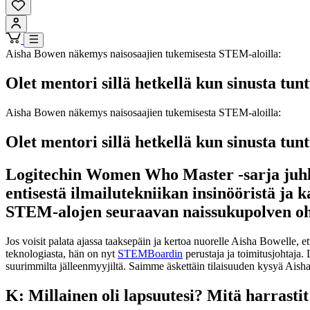
Aisha Bowen näkemys naisosaajien tukemisesta STEM-aloilla:
Olet mentori sillä hetkellä kun sinusta tunt
Aisha Bowen näkemys naisosaajien tukemisesta STEM-aloilla:
Olet mentori sillä hetkellä kun sinusta tunt
Logitechin Women Who Master -sarja juhli
entisestä ilmailutekniikan insinööristä ja 
STEM-alojen seuraavan naissukupolven oh
Jos voisit palata ajassa taaksepäin ja kertoa nuorelle Aisha Bowelle, e
teknologiasta, hän on nyt
STEMBoardin
perustaja ja toimitusjohtaja.
suurimmilta jälleenmyyjiltä. Saimme äskettäin tilaisuuden kysyä Aisha
K: Millainen oli lapsuutesi? Mitä harrastit