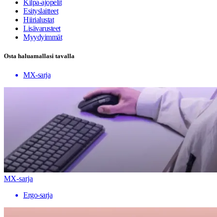
Kilpa-ajopelit
Esityslaitteet
Hiirialustat
Lisävarusteet
Myydyimmät
Osta haluamallasi tavalla
MX-sarja
MX-sarja
Ergo-sarja