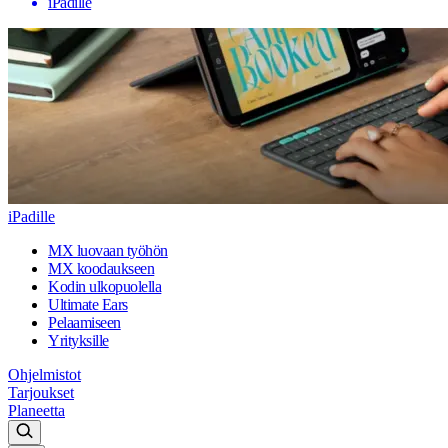
iPadille
iPadille
MX luovaan työhön
MX koodaukseen
Kodin ulkopuolella
Ultimate Ears
Pelaamiseen
Yrityksille
Ohjelmistot
Tarjoukset
Planeetta