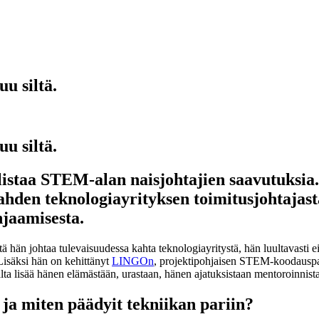
uu siltä.
uu siltä.
staa STEM-alan naisjohtajien saavutuksia.
kahden teknologiayrityksen toimitusjohtajast
jaamisesta.
ttä hän johtaa tulevaisuudessa kahta teknologiayritystä, hän luultavasti 
 Lisäksi hän on kehittänyt
LINGOn
, projektipohjaisen STEM-koodauspaket
lta lisää hänen elämästään, urastaan, hänen ajatuksistaan mentoroinnist
 ja miten päädyit tekniikan pariin?