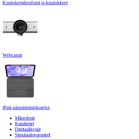
Kuulokemikrofonit ja kuulokkeet
Webcamit
iPad-näppäimistökotelot
Mikrofonit
Kaiuttimet
Digitaalikynät
Simulaatiovarusteet