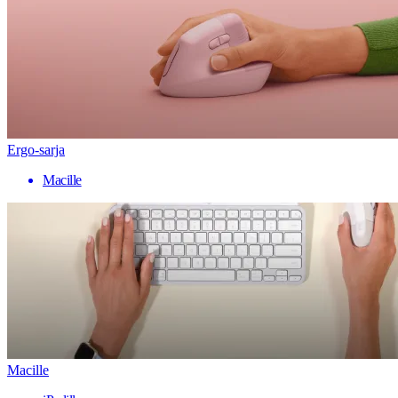
Ergo-sarja
Macille
Macille