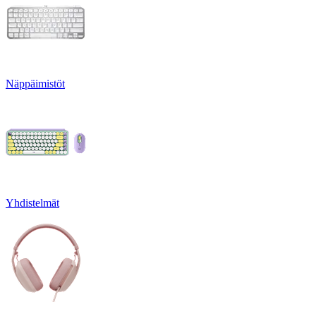
Näppäimistöt
Yhdistelmät