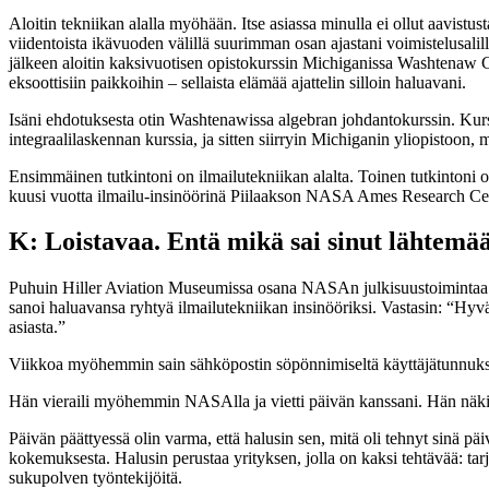
Aloitin tekniikan alalla myöhään. Itse asiassa minulla ei ollut aavistus
viidentoista ikävuoden välillä suurimman osan ajastani voimistelusalil
jälkeen aloitin kaksivuotisen opistokurssin Michiganissa Washtenaw Co
eksoottisiin paikkoihin – sellaista elämää ajattelin silloin haluavani.
Isäni ehdotuksesta otin Washtenawissa algebran johdantokurssin. Kurssin
integraalilaskennan kurssia, ja sitten siirryin Michiganin yliopistoon, m
Ensimmäinen tutkintoni on ilmailutekniikan alalta. Toinen tutkintoni o
kuusi vuotta ilmailu-insinöörinä Piilaakson NASA Ames Research Centeri
K: Loistavaa. Entä mikä sai sinut lähte
Puhuin Hiller Aviation Museumissa osana NASAn julkisuustoimintaa ja m
sanoi haluavansa ryhtyä ilmailutekniikan insinööriksi. Vastasin: “Hyvä 
asiasta.”
Viikkoa myöhemmin sain sähköpostin söpönnimiseltä käyttäjätunnukse
Hän vieraili myöhemmin NASAlla ja vietti päivän kanssani. Hän näki 
Päivän päättyessä olin varma, että halusin sen, mitä oli tehnyt sinä pä
kokemuksesta. Halusin perustaa yrityksen, jolla on kaksi tehtävää: tar
sukupolven työntekijöitä.