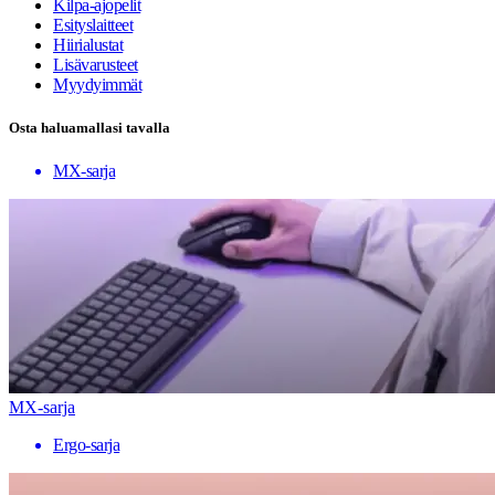
Kilpa-ajopelit
Esityslaitteet
Hiirialustat
Lisävarusteet
Myydyimmät
Osta haluamallasi tavalla
MX-sarja
MX-sarja
Ergo-sarja