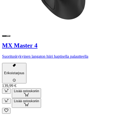
MX Master 4
Suorituskykyinen langaton hiiri haptisella palautteella
Erikoistarjous
139,99 €
Lisää ostoskoriin
Lisää ostoskoriin