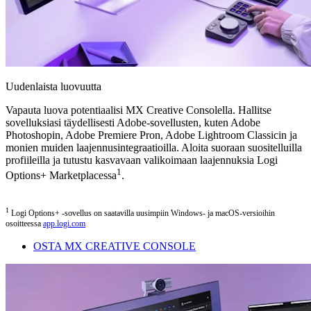
Uudenlaista luovuutta
Vapauta luova potentiaalisi MX Creative Consolella. Hallitse
sovelluksiasi täydellisesti Adobe-sovellusten, kuten Adobe
Photoshopin, Adobe Premiere Pron, Adobe Lightroom Classicin ja
monien muiden laajennusintegraatioilla. Aloita suoraan suositelluilla
profiileilla ja tutustu kasvavaan valikoimaan laajennuksia Logi
1
Options+ Marketplacessa
.
1
Logi Options+ -sovellus on saatavilla uusimpiin Windows- ja macOS-versioihin
osoitteessa
app.logi.com
OSTA MX CREATIVE CONSOLE