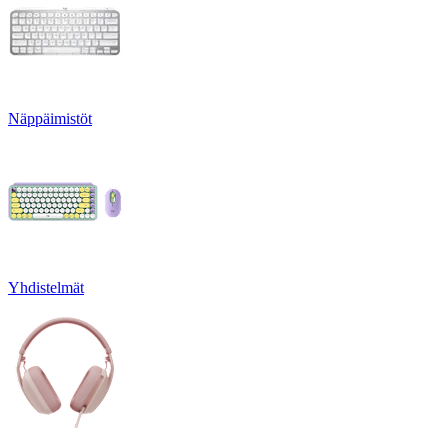
Näppäimistöt
Yhdistelmät