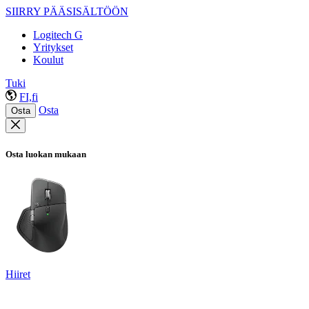
SIIRRY PÄÄSISÄLTÖÖN
Logitech G
Yritykset
Koulut
Tuki
FI,fi
Osta
Osta
Osta luokan mukaan
Hiiret