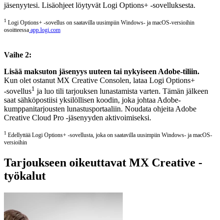
jäsenyytesi. Lisäohjeet löytyvät Logi Options+ -sovelluksesta.
1
Logi Options+ ‑sovellus on saatavilla uusimpiin Windows- ja macOS-versioihin
osoitteessa
app.logi.com
Vaihe 2:
Lisää maksuton jäsenyys uuteen tai nykyiseen Adobe-tiliin.
Kun olet ostanut MX Creative Consolen, lataa Logi Options+
1
‑sovellus
ja luo tili tarjouksen lunastamista varten. Tämän jälkeen
saat sähköpostiisi yksilöllisen koodin, joka johtaa Adobe-
kumppanitarjousten lunastusportaaliin. Noudata ohjeita Adobe
Creative Cloud Pro ‑jäsenyyden aktivoimiseksi.
1
Edellyttää Logi Options+ ‑sovellusta, joka on saatavilla uusimpiin Windows- ja macOS-
versioihin
Tarjoukseen oikeuttavat MX Creative -
työkalut