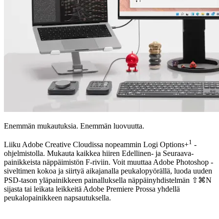
Enemmän mukautuksia. Enemmän luovuutta.
1
Liiku Adobe Creative Cloudissa nopeammin Logi Options+
-
ohjelmistolla. Mukauta kaikkea hiiren Edellinen- ja Seuraava-
painikkeista näppäimistön F-riviin. Voit muuttaa Adobe Photoshop -
siveltimen kokoa ja siirtyä aikajanalla peukalopyörällä, luoda uuden
PSD-tason yläpainikkeen painalluksella näppäinyhdistelmän ⇧⌘N
sijasta tai leikata leikkeitä Adobe Premiere Prossa yhdellä
peukalopainikkeen napsautuksella.