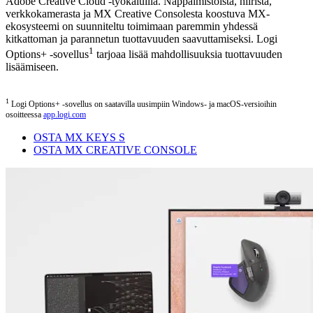
Adobe Creative Cloud -työkaluilla. Näppäimistöistä, hiiristä,
verkkokamerasta ja MX Creative Consolesta koostuva MX-
ekosysteemi on suunniteltu toimimaan paremmin yhdessä
kitkattoman ja parannetun tuottavuuden saavuttamiseksi. Logi
1
Options+ -sovellus
tarjoaa lisää mahdollisuuksia tuottavuuden
lisäämiseen.
1
Logi Options+ -sovellus on saatavilla uusimpiin Windows- ja macOS-versioihin
osoitteessa
app.logi.com
OSTA MX KEYS S
OSTA MX CREATIVE CONSOLE