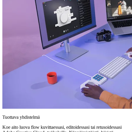
Tuottava yhdistelmä
Koe aito luova flow kuvittaessasi, editoidessasi tai retusoidessasi