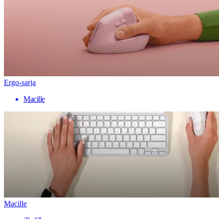
Ergo-sarja
Macille
Macille