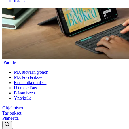
iPadille
iPadille
MX luovaan työhön
MX koodaukseen
Kodin ulkopuolella
Ultimate Ears
Pelaamiseen
Yrityksille
Ohjelmistot
Tarjoukset
Planeetta