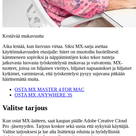
Kestävää mukavuutta
Aika lentää, kun luovuus virtaa. Siksi MX-sarja asettaa
käyttömukavuuden etusijalle: hiiret on muotoiltu huolellisesti
kämmeneen sopiviksi ja näppäimistöjen koko tekee tunteja
jatkuvasta luovasta työskentelystä mukavaa ja vaivatonta. MX-
tuotteet, joissa on hiljainen vieritys, hiljaiset napsautukset ja hiljaiset
kytkimet, varmistavat, että työskentelysi pysyy sujuvana pitkään
häiritsemättä muita.
OSTA MX MASTER 4 FOR MAC
OSTA MX ANYWHERE 3S
Valitse tarjous
Kun ostat MX-laitteen, saat kaupan päälle Adobe Creative Cloud
Pro ‑jäsenyyden. Tarjous koskee sekä uusia että nykyisiä käyttäjiä.
Valitse tarjouksesi ja lue alta lisätietoja eduista ja hyödyllisistä