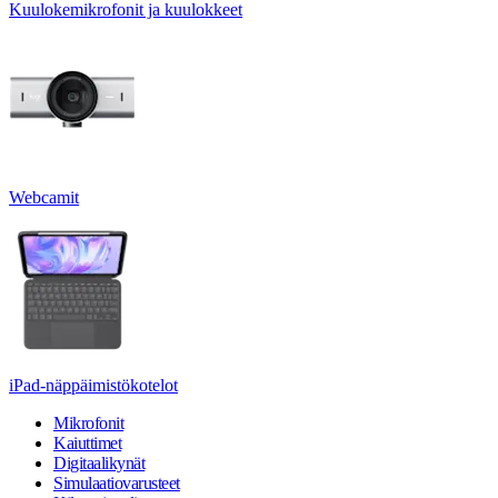
Kuulokemikrofonit ja kuulokkeet
Webcamit
iPad-näppäimistökotelot
Mikrofonit
Kaiuttimet
Digitaalikynät
Simulaatiovarusteet