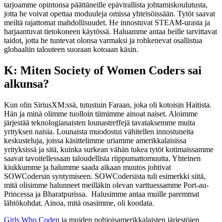
tarjoamme opintonsa päättäneille epävirallista johtamiskoulutusta,
jotta he voivat opettaa moduuleja omissa yhteisöissään. Tytöt saavat
meiltä rajattomat mahdollisuudet. He innostuvat STEAM-urasta ja
harjaantuvat tietokoneen käytössä. Haluamme antaa heille tarvittavat
taidot, jotta he tuntevat olonsa varmaksi ja rohkenevat osallistua
globaaliin talouteen suoraan kotoaan käsin.
K: Miten Society of Women Coders sai
alkunsa?
Kun olin SiriusXM:ssä, tutustuin Faraan, joka oli kotoisin Haitista.
Hän ja minä olimme tuolloin tiimimme ainoat naiset. Aloimme
järjestää teknologianaisten lounastreffejä tavataksemme muita
yrityksen naisia. Lounaista muodostui vähitellen innostuneita
keskusteluja, joissa käsittelimme uriamme amerikkalaisissa
yrityksissä ja sitä, kuinka surkean vähän tukea tytöt kotimaissamme
saavat tavoitellessaan taloudellista riippumattomuutta. Yhteinen
kiukkumme ja halumme saada aikaan muutos johtivat
SOWCodersin syntymiseen. SOWCodersista tuli esimerkki siitä,
mitä olisimme halunneet meilläkin olevan varttuessamme Port-au-
Princessa ja Bharatpurissa. Halusimme antaa muille paremmat
lähtökohdat. Ainoa, mitä osasimme, oli koodata.
Girls Who Coden
ja muiden pohjoisamerikkalaisten järjestöjen