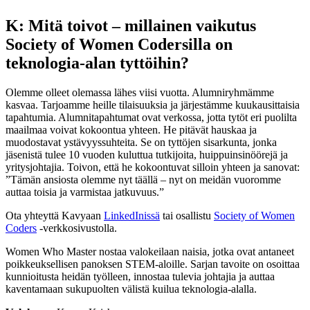
K: Mitä toivot – millainen vaikutus
Society of Women Codersilla on
teknologia-alan tyttöihin?
Olemme olleet olemassa lähes viisi vuotta. Alumniryhmämme
kasvaa. Tarjoamme heille tilaisuuksia ja järjestämme kuukausittaisia
tapahtumia. Alumnitapahtumat ovat verkossa, jotta tytöt eri puolilta
maailmaa voivat kokoontua yhteen. He pitävät hauskaa ja
muodostavat ystävyyssuhteita. Se on tyttöjen sisarkunta, jonka
jäsenistä tulee 10 vuoden kuluttua tutkijoita, huippuinsinöörejä ja
yritysjohtajia. Toivon, että he kokoontuvat silloin yhteen ja sanovat:
”Tämän ansiosta olemme nyt täällä – nyt on meidän vuoromme
auttaa toisia ja varmistaa jatkuvuus.”
Ota yhteyttä Kavyaan
LinkedInissä
tai osallistu
Society of Women
Coders
-verkkosivustolla.
Women Who Master nostaa valokeilaan naisia, jotka ovat antaneet
poikkeuksellisen panoksen STEM-aloille. Sarjan tavoite on osoittaa
kunnioitusta heidän työlleen, innostaa tulevia johtajia ja auttaa
kaventamaan sukupuolten välistä kuilua teknologia-alalla.