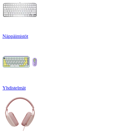
Näppäimistöt
Yhdistelmät