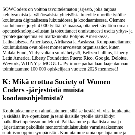
SOWCoders on voittoa tavoittelematon järjestö, joka tarjoaa
kehitysmaista ja vähäosaisista yhteisöistä tuleville nuorille tytöille
koulutusta digitaalisessa lukutaidossa ja koodaamisessa. Olemme
kouluttaneet jo yli 4 000 tyttöä 57 maassa, ottaneet käyttöön oman
opetusteknologia-alustan ja toteuttaneet onnistuneesti useita yritys- ja
työntekijäohjelmia eri markkinoilla Pohjois-Amerikassa,
Latinalaisessa Amerikassa, Afrikassa ja Aasiassa. Kumppaneitamme
koulutuksissa ovat olleet monet arvostetut organisaatiot, kuten
Malala Fund, Yhdysvaltain suurlähetystö, Belizen hallitus, Liberty
Latin America, Liberty Foundation Puerto Rico, Google, Deloitte,
Wework, WITNY ja MOGUL. Pyrimme parhaillaan laajentamaan
toimintaamme 100 000 opiskelijaan vuoteen 2025 mennessä!
K: Mikä erottaa Society of Women
Coders -järjestöstä muista
koodausohjelmista?
Koulutuksemme on ainutlaatuinen, sillä se kestää yli viisi kuukautta
ja sisältää live-opetuksen ja teini-ikäisille tytöille räätälöidyt
paikalliset opetussuunnitelmat. Palkkaamme paikallista apua ja
järjestämme pakollisia mentorointitilaisuuksia varmistaaksemme
suotuisan oppimisympäristön. Koulutamme omia opettajiamme ja