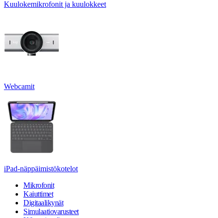
Kuulokemikrofonit ja kuulokkeet
Webcamit
iPad-näppäimistökotelot
Mikrofonit
Kaiuttimet
Digitaalikynät
Simulaatiovarusteet