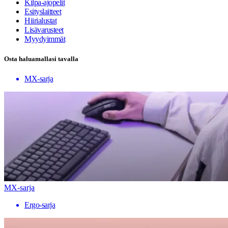
Kilpa-ajopelit
Esityslaitteet
Hiirialustat
Lisävarusteet
Myydyimmät
Osta haluamallasi tavalla
MX-sarja
MX-sarja
Ergo-sarja