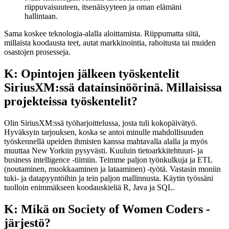
riippuvaisuuteen, itsenäisyyteen ja oman elämäni
hallintaan.
Sama koskee teknologia-alalla aloittamista. Riippumatta siitä,
millaista koodausta teet, autat markkinointia, rahoitusta tai muiden
osastojen prosesseja.
K: Opintojen jälkeen työskentelit
SiriusXM:ssä datainsinöörinä. Millaisissa
projekteissa työskentelit?
Olin SiriusXM:ssä työharjoittelussa, josta tuli kokopäivätyö.
Hyväksyin tarjouksen, koska se antoi minulle mahdollisuuden
työskennellä upeiden ihmisten kanssa mahtavalla alalla ja myös
muuttaa New Yorkiin pysyvästi. Kuuluin tietoarkkitehtuuri- ja
business intelligence -tiimiin. Teimme paljon työnkulkuja ja ETL
(noutaminen, muokkaaminen ja lataaminen) -työtä. Vastasin moniin
tuki- ja datapyyntöihin ja tein paljon mallinnusta. Käytin työssäni
tuolloin enimmäkseen koodauskieliä R, Java ja SQL.
K: Mikä on Society of Women Coders -
järjestö?