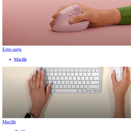
Ergo-sarja
Macille
Macille