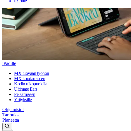
iPadille
iPadille
MX luovaan työhön
MX koodaukseen
Kodin ulkopuolella
Ultimate Ears
Pelaamiseen
Yrityksille
Ohjelmistot
Tarjoukset
Planeetta