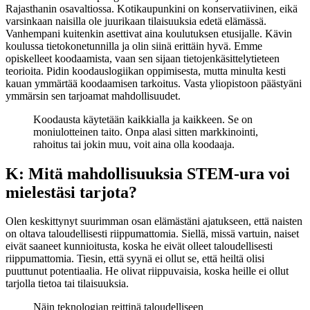
Rajasthanin osavaltiossa. Kotikaupunkini on konservatiivinen, eikä
varsinkaan naisilla ole juurikaan tilaisuuksia edetä elämässä.
Vanhempani kuitenkin asettivat aina koulutuksen etusijalle. Kävin
koulussa tietokonetunnilla ja olin siinä erittäin hyvä. Emme
opiskelleet koodaamista, vaan sen sijaan tietojenkäsittelytieteen
teorioita. Pidin koodauslogiikan oppimisesta, mutta minulta kesti
kauan ymmärtää koodaamisen tarkoitus. Vasta yliopistoon päästyäni
ymmärsin sen tarjoamat mahdollisuudet.
Koodausta käytetään kaikkialla ja kaikkeen. Se on
moniulotteinen taito. Onpa alasi sitten markkinointi,
rahoitus tai jokin muu, voit aina olla koodaaja.
K: Mitä mahdollisuuksia STEM-ura voi
mielestäsi tarjota?
Olen keskittynyt suurimman osan elämästäni ajatukseen, että naisten
on oltava taloudellisesti riippumattomia. Siellä, missä vartuin, naiset
eivät saaneet kunnioitusta, koska he eivät olleet taloudellisesti
riippumattomia. Tiesin, että syynä ei ollut se, että heiltä olisi
puuttunut potentiaalia. He olivat riippuvaisia, koska heille ei ollut
tarjolla tietoa tai tilaisuuksia.
Näin teknologian reittinä taloudelliseen