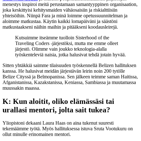
menestys inspiroi meitä perustamaan samantyyppinen organisaation,
joka keskittyisi kehitysmaiden vähäosaisiin ja riskialttiisiin
yhteisöihin. Niinpä Fara ja minä loimme opetussuunnitelman ja
aloimme matkustaa. Käytin kaikki lomapäiväni ja säästöni
matkustaakseni näihin maihin ja pitääkseni koodausleirejä.
Kutsuimme itseämme tuolloin Sisterhood of the
Traveling Coders -järjestöksi, mutta me emme olleet
järjestö. Olimme vain joukko teknologia-alalla
työskenteleviä naisia, jotka halusivat tehdä jotain hyvää.
Sitten yhtäkkiä saimme tilaisuuden työskennellä Belizen hallituksen
kanssa. He halusivat meidän järjestävän leirin noin 200 tytölle
Belize Cityssä ja Belmopanissa. Sen jälkeen teimme saman Haitissa,
Afganistanissa, Kazakstanissa, Keniassa, Sambiassa ja muutamassa
muussakin maassa.
K: Kun aloitit, oliko elämässäsi tai
urallasi mentori, jolta sait tukea?
Yliopistoni dekaani Laura Haas on aina tukenut suuresti
tekemäämme työtä. Myös hallituksessa istuva Sruta Vootukuru on
ollut minulle erinomainen mentori.