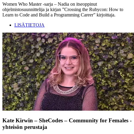
Women Who Master -sarja – Nadia on itseoppinut
ohjelmistosuunnittelija ja kirjan ”Crossing the Rubycon: How to
Learn to Code and Build a Programming Career” kirjoittaja.
LISÄTIETOJA
Kate Kirwin – SheCodes – Community for Females -
yhteisön perustaja