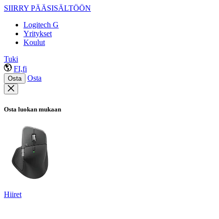
SIIRRY PÄÄSISÄLTÖÖN
Logitech G
Yritykset
Koulut
Tuki
FI,fi
Osta
Osta
Osta luokan mukaan
Hiiret