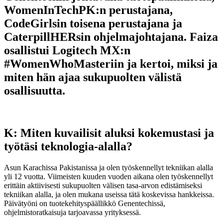
WomenInTechPK:n perustajana,
CodeGirlsin toisena perustajana ja
CaterpillHERsin ohjelmajohtajana. Faiza
osallistui Logitech MX:n
#WomenWhoMasteriin ja kertoi, miksi ja
miten hän ajaa sukupuolten välistä
osallisuutta.
K: Miten kuvailisit aluksi kokemustasi ja
työtäsi teknologia-alalla?
Asun Karachissa Pakistanissa ja olen työskennellyt tekniikan alalla
yli 12 vuotta. Viimeisten kuuden vuoden aikana olen työskennellyt
erittäin aktiivisesti sukupuolten välisen tasa-arvon edistämiseksi
tekniikan alalla, ja olen mukana useissa tätä koskevissa hankkeissa.
Päivätyöni on tuotekehityspäällikkö Genentechissä,
ohjelmistoratkaisuja tarjoavassa yrityksessä.