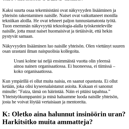
Kaksi suurta osaa tekemisistäni ovat näkyvyyden lisääminen ja
yhteisön rakentaminen naisille. Naiset ovat vaikuttaneet monilla
tekniikan aloilla. He ovat tehneet paljon tunnustamatonta työtä.
Tuon enemmän näkyvyyttä teknologia-alalla työskenteleville
naisille, jotta muut naiset huomaisivat ja tietäisivät, että hekin
pystyvät samaan.
Näkyvyyden lisääminen luo naisille yhteisön. Olen viettänyt suuren
osan urastani ilman naispuolisia kollegoita.
Urani kolme tai neljä ensimmäistä vuotta olin yleensä
ainoa nainen organisaatiossa. Ei huoneessa, ei tiimissä –
koko organisaatiossa.
Kun ympärillä ei ollut muita naisia, en saanut opastusta. Ei ollut
ketään, joka olisi kyseenalaistanut asioita. Kukaan ei sanonut
minulle: "Faiza, tämä on häirintää. Näin ei pitäisi tapahtua.”
Yhteistyökumppanini ja minä haluamme luoda naisille yhteisön,
josta he voivat löytää vertaisiaan ja mentoreita.
K: Oletko aina halunnut insinöörin uran?
Harkitsitko muita ammatteja?