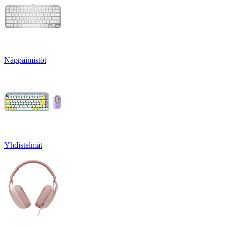
Näppäimistöt
Yhdistelmät