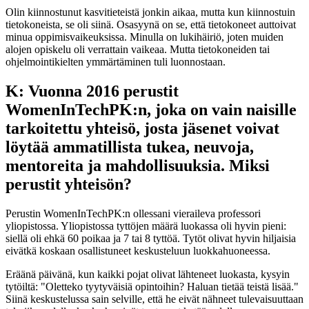
Olin kiinnostunut kasvitieteistä jonkin aikaa, mutta kun kiinnostuin
tietokoneista, se oli siinä. Osasyynä on se, että tietokoneet auttoivat
minua oppimisvaikeuksissa. Minulla on lukihäiriö, joten muiden
alojen opiskelu oli verrattain vaikeaa. Mutta tietokoneiden tai
ohjelmointikielten ymmärtäminen tuli luonnostaan.
K: Vuonna 2016 perustit
WomenInTechPK:n, joka on vain naisille
tarkoitettu yhteisö, josta jäsenet voivat
löytää ammatillista tukea, neuvoja,
mentoreita ja mahdollisuuksia. Miksi
perustit yhteisön?
Perustin WomenInTechPK:n ollessani vieraileva professori
yliopistossa. Yliopistossa tyttöjen määrä luokassa oli hyvin pieni:
siellä oli ehkä 60 poikaa ja 7 tai 8 tyttöä. Tytöt olivat hyvin hiljaisia
eivätkä koskaan osallistuneet keskusteluun luokkahuoneessa.
Eräänä päivänä, kun kaikki pojat olivat lähteneet luokasta, kysyin
tytöiltä: "Oletteko tyytyväisiä opintoihin? Haluan tietää teistä lisää."
Siinä keskustelussa sain selville, että he eivät nähneet tulevaisuuttaan