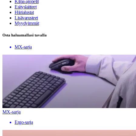
Kilpa-ajopelit
Esityslaitteet
Hiirialustat
Lisävarusteet
Myydyimmät
Osta haluamallasi tavalla
MX-sarja
MX-sarja
Ergo-sarja