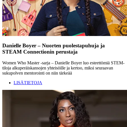
Danielle Boyer – Nuorten puolestapuhuja ja
STEAM Connectionin perustaja
Women Who Master -sarja – Danielle Boyer luo esteettömiä STEM-
tiloja alkuperäiskansojen yhteisöille ja kertoo, miksi seuraavan
sukupolven mentorointi on niin tärkeää
LISÄTIETOJA