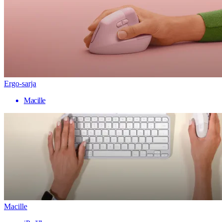
Ergo-sarja
Macille
Macille