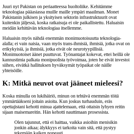
Juuri nyt Pakistan on periaatteessa huoltoliike. Kehitämme
teknologiaa pääasiassa muille maille ympäri maailman. Monet
Pakistanin julkisen ja yksityisen sektorin infrastruktuurit ovat
kuitenkin jäljessä, koska ratkaisuja ei ole paikallistettu. Haluaisin
meidän kehittävän teknologiaa itsellemme.
Haluaisin myös nähdä enemmän monimuotoisuutta teknologia-
alalla; ei vain naisia, vaan myös trans-ihmisiä, ihmisiä, jotka ovat on
erikykyisiä, ja ihmisiä, jotka eivät ole neurotyypillisiä.
Monimuotoiset äänet puuttuvat. Työnantajat kokevat, ettei heillä ole
kannustimia palkata monipuolista työvoimaa, joten he eivät investoi
siihen, eivätkä hallituksen hyväksymät työpaikat ole näille
yhteisöille.
K: Mitkä neuvot ovat jääneet mieleesi?
Koska minulla on lukihäiriö, minun on tehtävä enemmän töitä
ymmärtääkseni joitain asioita. Kun joskus turhauduin, eräs
opettajistani kehotti minua ajattelemaan, että ottaisin lyhyen reitin
sijaan maisemareitin. Hän kehotti nauttimaan prosessista.
Olen tajunnut, että ei haittaa, vaikka asioihin menisikin
jonkin aikaa; älykkyys ei tarkoita vain sitä, että pystyy
tekemään kaiken nopeasti.