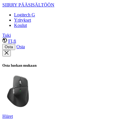
SIIRRY PÄÄSISÄLTÖÖN
Logitech G
Yritykset
Koulut
Tuki
FI,fi
Osta
Osta
Osta luokan mukaan
Hiiret