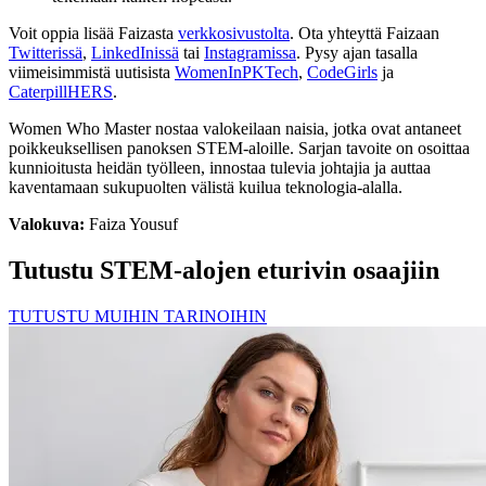
Voit oppia lisää Faizasta
verkkosivustolta
. Ota yhteyttä Faizaan
Twitterissä
,
LinkedInissä
tai
Instagramissa
. Pysy ajan tasalla
viimeisimmistä uutisista
WomenInPKTech
,
CodeGirls
ja
CaterpillHERS
.
Women Who Master nostaa valokeilaan naisia, jotka ovat antaneet
poikkeuksellisen panoksen STEM-aloille. Sarjan tavoite on osoittaa
kunnioitusta heidän työlleen, innostaa tulevia johtajia ja auttaa
kaventamaan sukupuolten välistä kuilua teknologia-alalla.
Valokuva:
Faiza Yousuf
Tutustu STEM-alojen eturivin osaajiin
TUTUSTU MUIHIN TARINOIHIN