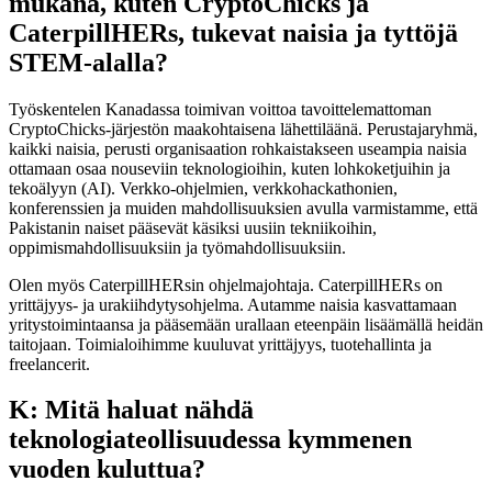
mukana, kuten CryptoChicks ja
CaterpillHERs, tukevat naisia ja tyttöjä
STEM-alalla?
Työskentelen Kanadassa toimivan voittoa tavoittelemattoman
CryptoChicks-järjestön maakohtaisena lähettiläänä. Perustajaryhmä,
kaikki naisia, perusti organisaation rohkaistakseen useampia naisia
ottamaan osaa nouseviin teknologioihin, kuten lohkoketjuihin ja
tekoälyyn (AI). Verkko-ohjelmien, verkkohackathonien,
konferenssien ja muiden mahdollisuuksien avulla varmistamme, että
Pakistanin naiset pääsevät käsiksi uusiin tekniikoihin,
oppimismahdollisuuksiin ja työmahdollisuuksiin.
Olen myös CaterpillHERsin ohjelmajohtaja. CaterpillHERs on
yrittäjyys- ja urakiihdytysohjelma. Autamme naisia kasvattamaan
yritystoimintaansa ja pääsemään urallaan eteenpäin lisäämällä heidän
taitojaan. Toimialoihimme kuuluvat yrittäjyys, tuotehallinta ja
freelancerit.
K: Mitä haluat nähdä
teknologiateollisuudessa kymmenen
vuoden kuluttua?