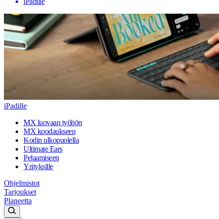
iPadille
iPadille
MX luovaan työhön
MX koodaukseen
Kodin ulkopuolella
Ultimate Ears
Pelaamiseen
Yrityksille
Ohjelmistot
Tarjoukset
Planeetta