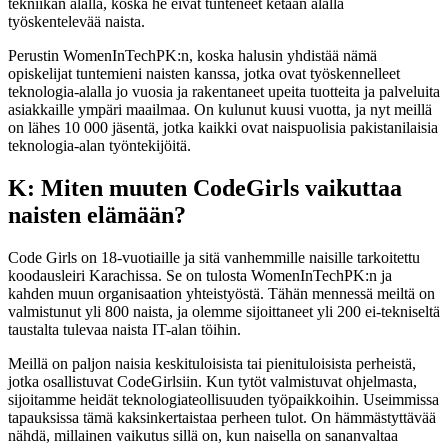
tekniikan alalla, koska he eivät tunteneet ketään alalla
työskentelevää naista.
Perustin WomenInTechPK:n, koska halusin yhdistää nämä
opiskelijat tuntemieni naisten kanssa, jotka ovat työskennelleet
teknologia-alalla jo vuosia ja rakentaneet upeita tuotteita ja palveluita
asiakkaille ympäri maailmaa. On kulunut kuusi vuotta, ja nyt meillä
on lähes 10 000 jäsentä, jotka kaikki ovat naispuolisia pakistanilaisia
teknologia-alan työntekijöitä.
K: Miten muuten CodeGirls vaikuttaa
naisten elämään?
Code Girls on 18-vuotiaille ja sitä vanhemmille naisille tarkoitettu
koodausleiri Karachissa. Se on tulosta WomenInTechPK:n ja
kahden muun organisaation yhteistyöstä. Tähän mennessä meiltä on
valmistunut yli 800 naista, ja olemme sijoittaneet yli 200 ei-tekniseltä
taustalta tulevaa naista IT-alan töihin.
Meillä on paljon naisia keskituloisista tai pienituloisista perheistä,
jotka osallistuvat CodeGirlsiin. Kun tytöt valmistuvat ohjelmasta,
sijoitamme heidät teknologiateollisuuden työpaikkoihin. Useimmissa
tapauksissa tämä kaksinkertaistaa perheen tulot. On hämmästyttävää
nähdä, millainen vaikutus sillä on, kun naisella on sananvaltaa