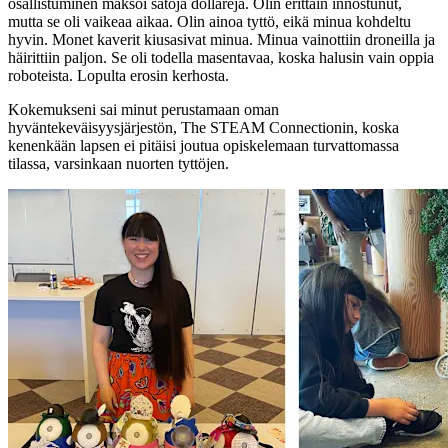
osallistuminen maksoi satoja dollareja. Olin erittäin innostunut,
mutta se oli vaikeaa aikaa. Olin ainoa tyttö, eikä minua kohdeltu
hyvin. Monet kaverit kiusasivat minua. Minua vainottiin droneilla ja
häirittiin paljon. Se oli todella masentavaa, koska halusin vain oppia
roboteista. Lopulta erosin kerhosta.
Kokemukseni sai minut perustamaan oman
hyväntekeväisyysjärjestön, The STEAM Connectionin, koska
kenenkään lapsen ei pitäisi joutua opiskelemaan turvattomassa
tilassa, varsinkaan nuorten tyttöjen.