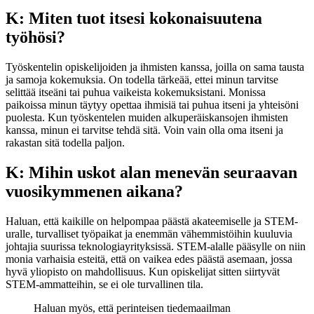
K: Miten tuot itsesi kokonaisuutena
työhösi?
Työskentelin opiskelijoiden ja ihmisten kanssa, joilla on sama tausta
ja samoja kokemuksia. On todella tärkeää, ettei minun tarvitse
selittää itseäni tai puhua vaikeista kokemuksistani. Monissa
paikoissa minun täytyy opettaa ihmisiä tai puhua itseni ja yhteisöni
puolesta. Kun työskentelen muiden alkuperäiskansojen ihmisten
kanssa, minun ei tarvitse tehdä sitä. Voin vain olla oma itseni ja
rakastan sitä todella paljon.
K: Mihin uskot alan menevän seuraavan
vuosikymmenen aikana?
Haluan, että kaikille on helpompaa päästä akateemiselle ja STEM-
uralle, turvalliset työpaikat ja enemmän vähemmistöihin kuuluvia
johtajia suurissa teknologiayrityksissä. STEM-alalle pääsylle on niin
monia varhaisia esteitä, että on vaikea edes päästä asemaan, jossa
hyvä yliopisto on mahdollisuus. Kun opiskelijat sitten siirtyvät
STEM-ammatteihin, se ei ole turvallinen tila.
Haluan myös, että perinteisen tiedemaailman