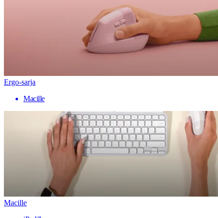
Ergo-sarja
Macille
Macille