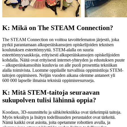
K: Mikä on The STEAM Connection?
The STEAM Connection on voittoa tavoittelematon järjestö, joka
pyrkii parantamaan alkuperäiskansojen opiskelijoiden teknisen
koulutuksen esteettömyyttä. STEM-alalla on suuria
esteettömyysaukkoja, erityisesti alkuperäiskansojen opiskelijoiden
kohdalla. Näitä ovat erityisesti internet-yhteyden ja edustuksen puute
– alkuperäiskansoihin kuuluvia on alle puoli prosenttia tekniikan
alalla toimivista. Luomme oppilaille turvallisia oppimistiloja STEM-
taitojen oppimiseen. Neljän vuoden aikana olemme antaneet yli
600 000 lapselle ilmaisia teknisiä oppimisresursseja.
K: Mitä STEM-taitoja seuraavan
sukupolven tulisi lähinnä oppia?
Koodaus, 3D-suunnittelu ja sähkötekniikka ovat tärkeimpiä taitoja.
Myös tekoälyn ja lisätyn todellisuuden perustaidot ovat tärkeitä.
Nämä kaikki ovat asioita, joita opetamme robottien avulla, ja