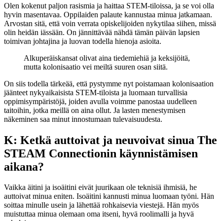
Olen kokenut paljon rasismia ja haittaa STEM-tiloissa, ja se voi olla
hyvin masentavaa. Oppilaiden palaute kannustaa minua jatkamaan.
Arvostan sitä, että voin verrata opiskelijoiden nykytilaa siihen, missä
olin heidän iässään. On jännittävää nähdä tämän päivän lapsien
toimivan johtajina ja luovan todella hienoja asioita.
Alkuperäiskansat olivat aina tiedemiehiä ja keksijöitä,
mutta kolonisaatio vei meiltä suuren osan siitä.
On siis todella tärkeää, että pystymme nyt poistamaan kolonisaation
jäänteet nykyaikaisista STEM-tiloista ja luomaan turvallisia
oppimisympäristöjä, joiden avulla voimme panostaa uudelleen
taitoihin, jotka meillä on aina ollut. Ja lasten menestymisen
näkeminen saa minut innostumaan tulevaisuudesta.
K: Ketkä auttoivat ja neuvoivat sinua The
STEAM Connectionin käynnistämisen
aikana?
Vaikka äitini ja isoäitini eivät juurikaan ole teknisiä ihmisiä, he
auttoivat minua eniten. Isoäitini kannusti minua luomaan työni. Hän
soittaa minulle usein ja lähettää rohkaisevia viestejä. Hän myös
muistuttaa minua olemaan oma itseni, hyvä roolimalli ja hyvä