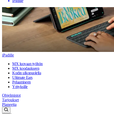
iPadille
iPadille
MX luovaan työhön
MX koodaukseen
Kodin ulkopuolella
Ultimate Ears
Pelaamiseen
Yrityksille
Ohjelmistot
Tarjoukset
Planeetta