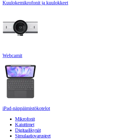
Kuulokemikrofonit ja kuulokkeet
Webcamit
iPad-näppäimistökotelot
Mikrofonit
Kaiuttimet
Digitaalikynät
Simulaatiovarusteet