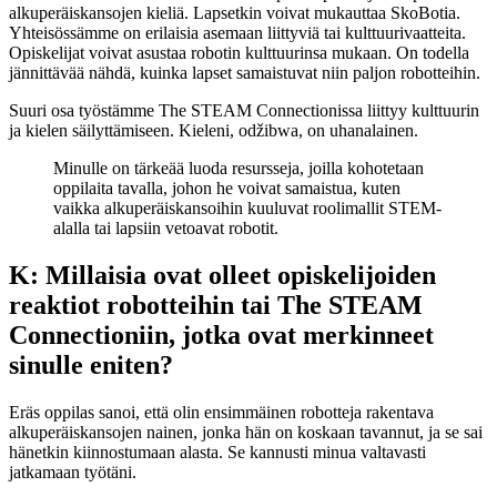
alkuperäiskansojen kieliä. Lapsetkin voivat mukauttaa SkoBotia.
Yhteisössämme on erilaisia asemaan liittyviä tai kulttuurivaatteita.
Opiskelijat voivat asustaa robotin kulttuurinsa mukaan. On todella
jännittävää nähdä, kuinka lapset samaistuvat niin paljon robotteihin.
Suuri osa työstämme The STEAM Connectionissa liittyy kulttuurin
ja kielen säilyttämiseen. Kieleni, odžibwa, on uhanalainen.
Minulle on tärkeää luoda resursseja, joilla kohotetaan
oppilaita tavalla, johon he voivat samaistua, kuten
vaikka alkuperäiskansoihin kuuluvat roolimallit STEM-
alalla tai lapsiin vetoavat robotit.
K: Millaisia ovat olleet opiskelijoiden
reaktiot robotteihin tai The STEAM
Connectioniin, jotka ovat merkinneet
sinulle eniten?
Eräs oppilas sanoi, että olin ensimmäinen robotteja rakentava
alkuperäiskansojen nainen, jonka hän on koskaan tavannut, ja se sai
hänetkin kiinnostumaan alasta. Se kannusti minua valtavasti
jatkamaan työtäni.