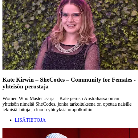
Kate Kirwin – SheCodes – Community for Females -
yhteisön perustaja
Women Who Master -sarja – Kate perusti Australiassa oman
yhteisön nimeltä SheCodes, jonka tarkoituksena on opettaa naisille
teknisiä taitoja ja luoda yhteyksiä urapolkuihin
LISÄTIETOJA