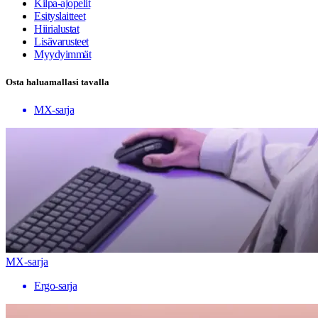
Kilpa-ajopelit
Esityslaitteet
Hiirialustat
Lisävarusteet
Myydyimmät
Osta haluamallasi tavalla
MX-sarja
MX-sarja
Ergo-sarja