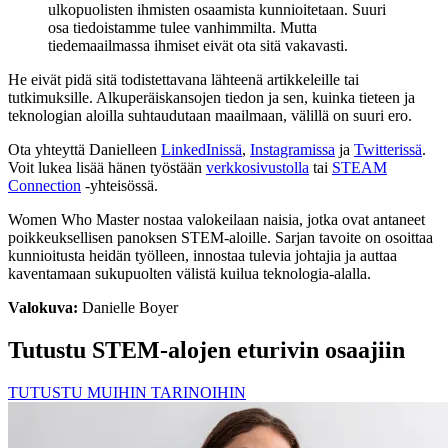
ulkopuolisten ihmisten osaamista kunnioitetaan. Suuri
osa tiedoistamme tulee vanhimmilta. Mutta
tiedemaailmassa ihmiset eivät ota sitä vakavasti.
He eivät pidä sitä todistettavana lähteenä artikkeleille tai
tutkimuksille. Alkuperäiskansojen tiedon ja sen, kuinka tieteen ja
teknologian aloilla suhtaudutaan maailmaan, välillä on suuri ero.
Ota yhteyttä Danielleen
LinkedInissä
,
Instagramissa
ja
Twitterissä
.
Voit lukea lisää hänen työstään
verkkosivustolla
tai
STEAM
Connection
-yhteisössä.
Women Who Master nostaa valokeilaan naisia, jotka ovat antaneet
poikkeuksellisen panoksen STEM-aloille. Sarjan tavoite on osoittaa
kunnioitusta heidän työlleen, innostaa tulevia johtajia ja auttaa
kaventamaan sukupuolten välistä kuilua teknologia-alalla.
Valokuva:
Danielle Boyer
Tutustu STEM-alojen eturivin osaajiin
TUTUSTU MUIHIN TARINOIHIN