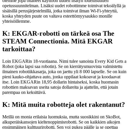
olemme jopa ottaneet käyttöön uuden lisätyn todellisuuden
opetussuunnitelman. Lisäksi uudet robottimme toimivat tekoälyllä ja
sisäisillä perusjärjestelmillä, jotka toimivat ilman Wi-Fi-yhteyttä,
koska yhteyden puute on valtava esteettömyysaukko monille
yhteisöillemme.
K: EKGAR-robotti on tärkeä osa The
STEAM Connectionia. Mitä EKGAR
tarkoittaa?
Loin EKGARin 18-vuotiaana. Nimi tulee sanoista Every Kid Gets a
Robot (joka lapsi saa robotin). Se on kierrätysmuovista valmistettu
ilmainen robotiikkasarja, joka on jaettu yli 8 000 lapselle. Se on kuin
pieni kauko-ohjattava auto, jonka oppilaat kokoavat ja koodaavat
itse. Loin EKGARin 18,95 dollarin hintaiseksi, koska huomasin
robottien maksavan useita satoja dollareita ja ajattelin, että jotain
parempaa on keksittävä.
K: Mitä muita robotteja olet rakentanut?
Meillä on monia erilaisia luomuksia, mutta suosikkini on SkoBot,
alkuperäiskansojen kieltenoppimisrobotti. Se on kaikkien aikojen
ensimmäinen kulttuurirobotti. Sen voi pukea päälle ja se opettaa