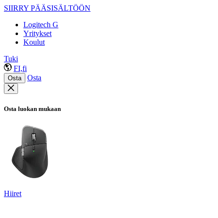
SIIRRY PÄÄSISÄLTÖÖN
Logitech G
Yritykset
Koulut
Tuki
FI,fi
Osta
Osta
Osta luokan mukaan
Hiiret