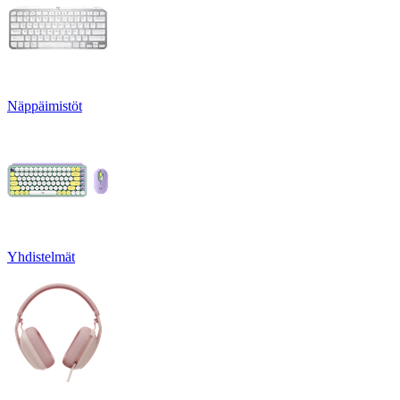
Näppäimistöt
Yhdistelmät