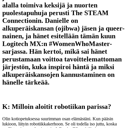
alalla toimiva keksijä ja nuorten
puolestapuhuja perusti The STEAM
Connectionin. Danielle on
alkuperäiskansan (ojibwa) jäsen ja queer-
nainen, ja hänet esitellään tämän kuun
Logitech MX:n #WomenWhoMaster-
sarjassa. Hän kertoi, mikä sai hänet
perustamaan voittoa tavoittelemattoman
järjestön, kuka inspiroi häntä ja miksi
alkuperäiskansojen kannustaminen on
hänelle tärkeää.
K: Milloin aloitit robotiikan parissa?
Olin kotiopetuksessa suurimman osan elämästäni. Kun pääsin
lukioon, liityin robotiikkakerhoon. Se oli todella iso juttu, koska