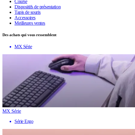
Course
Dispositifs de présentation
Tapis de souris
Accessoires
Meilleures ventes
Des achats qui vous ressemblent
MX Série
MX Série
Série Ergo