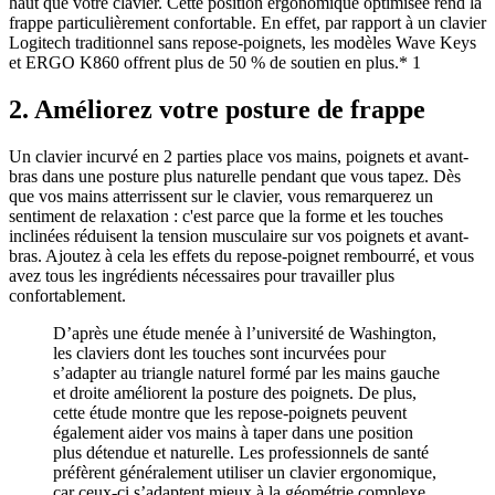
haut que votre clavier. Cette position ergonomique optimisée rend la
frappe particulièrement confortable. En effet, par rapport à un clavier
Logitech traditionnel sans repose-poignets, les modèles Wave Keys
et ERGO K860 offrent plus de 50 % de soutien en plus.* 1
2. Améliorez votre posture de frappe
Un clavier incurvé en 2 parties place vos mains, poignets et avant-
bras dans une posture plus naturelle pendant que vous tapez. Dès
que vos mains atterrissent sur le clavier, vous remarquerez un
sentiment de relaxation : c'est parce que la forme et les touches
inclinées réduisent la tension musculaire sur vos poignets et avant-
bras. Ajoutez à cela les effets du repose-poignet rembourré, et vous
avez tous les ingrédients nécessaires pour travailler plus
confortablement.
D’après une étude menée à l’université de Washington,
les claviers dont les touches sont incurvées pour
s’adapter au triangle naturel formé par les mains gauche
et droite améliorent la posture des poignets. De plus,
cette étude montre que les repose-poignets peuvent
également aider vos mains à taper dans une position
plus détendue et naturelle. Les professionnels de santé
préfèrent généralement utiliser un clavier ergonomique,
car ceux-ci s’adaptent mieux à la géométrie complexe