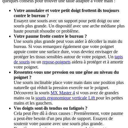
quelques conseils pour trouver une taille adaptée à votre main :
Votre annulaire et votre petit doigt frottent-ils toujours
contre le bureau ?
Essayez une souris avec un support pour petit doigt ou une
souris plus grande. Un dispositif avec une arche médiane plus
haute pourrait résoudre ce problème.
Votre paume frotte contre le bureau ?
Une souris plus grande peut vous aider à décoller la main du
bureau. Si vous remarquez également que votre poignet
appuie contre une surface dure, vous devriez envisager de
protéger les tissus sensibles autour de votre poignet. Un
tapis
de souris
ou un
repose-poignets
aidera à protéger et à amortir
votre poignet.
Ressentez-vous une pression ou une gêne au niveau du
poignet ?
Une souris inclinable place votre main dans une position plus
naturelle qui réduit la pression exercée sur le poignet.
Découvrez la souris
MX Master 4
si vous avez de grandes
mains ou la
souris ergonomique verticale Lift
pour les petites
mains et les gauchers.
Vos doigts sont-ils tendus ou fatigués ?
Cela peut être dû à deux causes : Premièrement, votre paume
a peut-être besoin d'un peu plus de support. Essayez de
soutenir votre paume avec une souris plus grande.