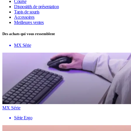
Course
Dispositifs de présentation
Tapis de souris
Accessoires
Meilleures ventes
Des achats qui vous ressemblent
MX Série
MX Série
Série Ergo