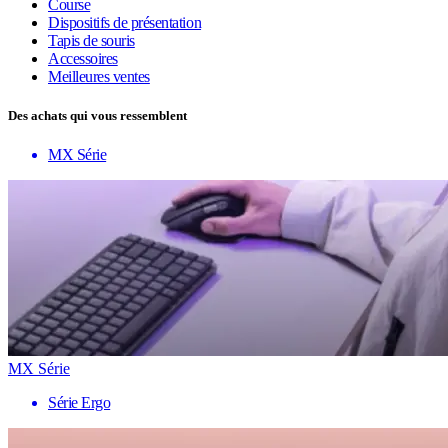
Course
Dispositifs de présentation
Tapis de souris
Accessoires
Meilleures ventes
Des achats qui vous ressemblent
MX Série
MX Série
Série Ergo