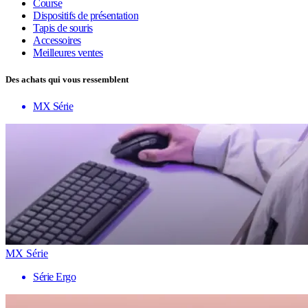
Course
Dispositifs de présentation
Tapis de souris
Accessoires
Meilleures ventes
Des achats qui vous ressemblent
MX Série
MX Série
Série Ergo