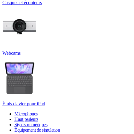
Casques et écouteurs
Webcams
Étuis clavier pour iPad
Microphones
Haut-parleurs
Stylets numériques
Équipement de simulation