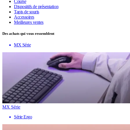
Course
Dispositifs de présentation
Tapis de souris
Accessoires
Meilleures ventes
Des achats qui vous ressemblent
MX Série
MX Série
Série Ergo