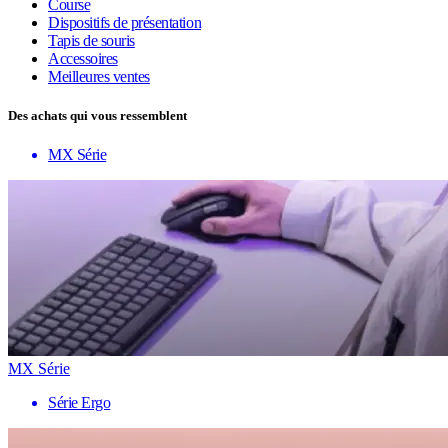
Course
Dispositifs de présentation
Tapis de souris
Accessoires
Meilleures ventes
Des achats qui vous ressemblent
MX Série
MX Série
Série Ergo