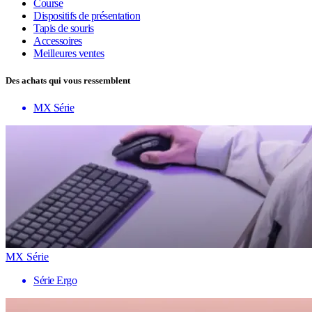
Course
Dispositifs de présentation
Tapis de souris
Accessoires
Meilleures ventes
Des achats qui vous ressemblent
MX Série
MX Série
Série Ergo