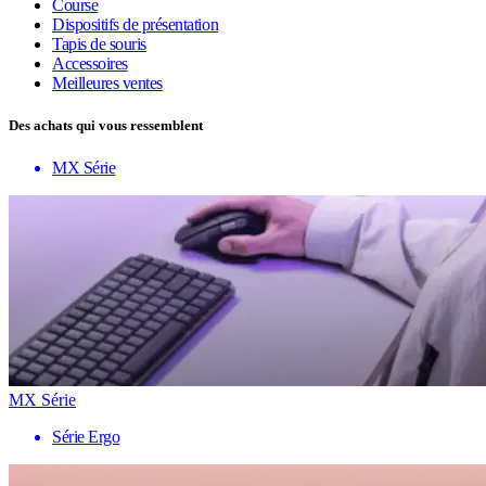
Course
Dispositifs de présentation
Tapis de souris
Accessoires
Meilleures ventes
Des achats qui vous ressemblent
MX Série
MX Série
Série Ergo