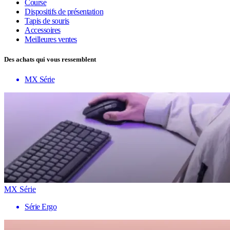
Course
Dispositifs de présentation
Tapis de souris
Accessoires
Meilleures ventes
Des achats qui vous ressemblent
MX Série
MX Série
Série Ergo