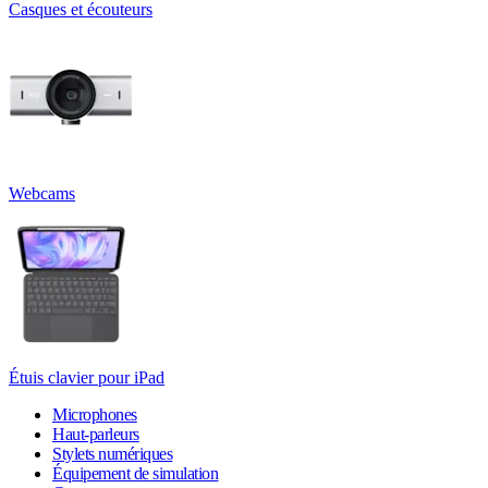
Casques et écouteurs
Webcams
Étuis clavier pour iPad
Microphones
Haut-parleurs
Stylets numériques
Équipement de simulation