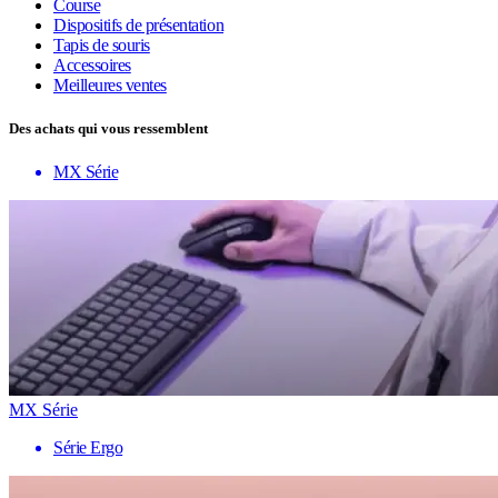
Course
Dispositifs de présentation
Tapis de souris
Accessoires
Meilleures ventes
Des achats qui vous ressemblent
MX Série
MX Série
Série Ergo