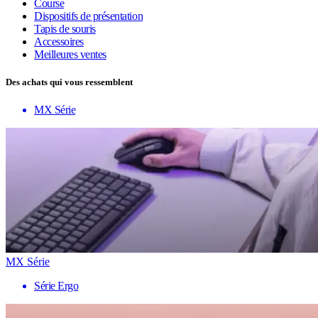
Course
Dispositifs de présentation
Tapis de souris
Accessoires
Meilleures ventes
Des achats qui vous ressemblent
MX Série
MX Série
Série Ergo