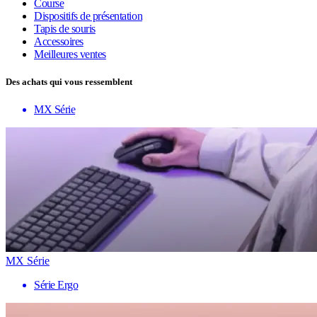
Course
Dispositifs de présentation
Tapis de souris
Accessoires
Meilleures ventes
Des achats qui vous ressemblent
MX Série
MX Série
Série Ergo