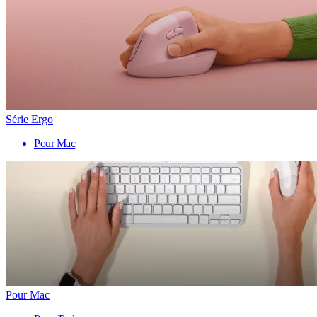
Série Ergo
Pour Mac
Pour Mac