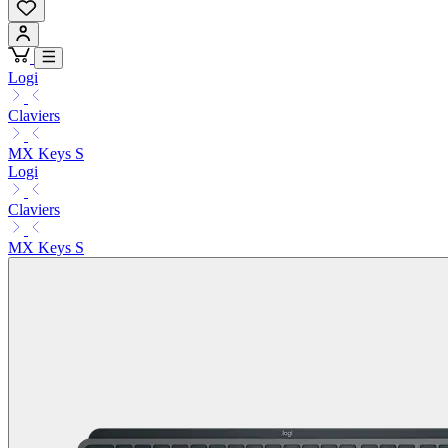
Logi
Claviers
MX Keys S
Logi
Claviers
MX Keys S