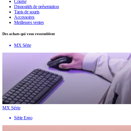
Course
Dispositifs de présentation
Tapis de souris
Accessoires
Meilleures ventes
Des achats qui vous ressemblent
MX Série
MX Série
Série Ergo