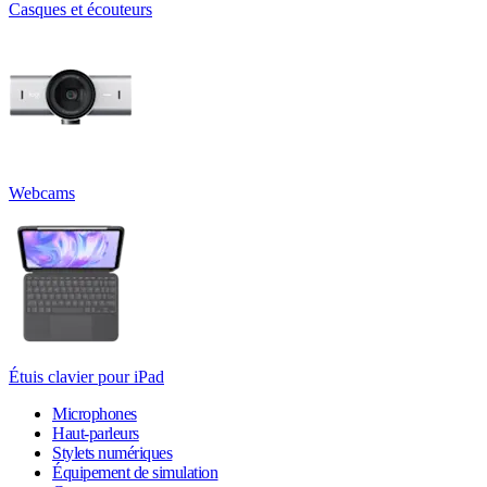
Casques et écouteurs
Webcams
Étuis clavier pour iPad
Microphones
Haut-parleurs
Stylets numériques
Équipement de simulation